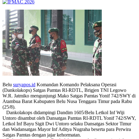
Belu
suryapos.id
Komandan Komando Pelaksana Operasi
(Dankolakops) Satgas Pamtas RI-RDTL, Brigjen TNI Legowo
W.R. Jatmiko mengunjungi Mako Satgas Pamtas Yonif 742/SWY di
Atambua Barat Kabupaten Belu Nusa Tenggara Timur pada Rabu
(25/8).
Dankolakops didampingi Dandim 1605/Belu Letkol Inf Wiji
Untoro disambut oleh Dansatgas Pamtas RI-RDTL Yonif 742/SWY,
Letkol Inf Bayu Sigit Dwi Untoro selaku Dansatgas Sektor Timur
dan Wadansatgas Mayor Inf Aditya Nugraha beserta para Perwira
Satgas Pamtas dengan jajar kehormatan.