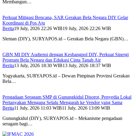
Membangun…
Perkuat Mitigasi Bencana, SAR Gerakan Bela Negara DIY Gelar
Koordinasi di Pos Aju
Berita
19 July, 2026 22:26 WIB
19 July, 2026 22:26 WIB
Sleman (DIY), SURYAPOS.id – Gerakan Bela Negara (GBN)…
GBN MI DIY Audiensi dengan Kesbangpol DIY, Perkuat Sinergi
Program Bela Negara dan Edukasi Cinta Tanah Air
Berita
13 July, 2026 18:30 WIB
13 July, 2026 18:37 WIB
Yogyakarta, SURYAPOS.id – Dewan Pimpinan Provinsi Gerakan
Bela…
Pengadaan Seragam SMP di Gunungkidul Disorot, Penyedia Lokal
Pertanyakan Mengapa Selalu Mengarah ke Vendor yang Sama
Berita
11 July, 2026 11:03 WIB
11 July, 2026 13:09 WIB
Gunungkidul (DIY), SURYAPOS.id – Mekanisme pengadaan
seragam bagi…