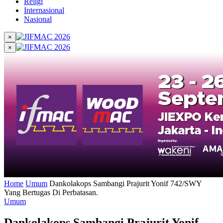
Religi
Internasional
Nasional
×
×
Home
Umum
Dankolakops Sambangi Prajurit Yonif 742/SWY
Yang Bertugas Di Perbatasan.
Umum
Dankolakops Sambangi Prajurit Yonif