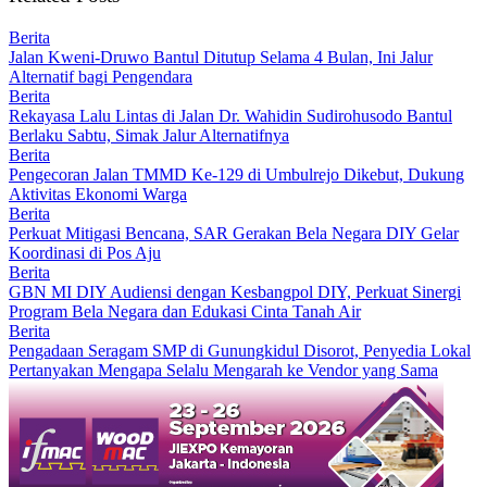
Berita
Jalan Kweni-Druwo Bantul Ditutup Selama 4 Bulan, Ini Jalur
Alternatif bagi Pengendara
Berita
Rekayasa Lalu Lintas di Jalan Dr. Wahidin Sudirohusodo Bantul
Berlaku Sabtu, Simak Jalur Alternatifnya
Berita
Pengecoran Jalan TMMD Ke-129 di Umbulrejo Dikebut, Dukung
Aktivitas Ekonomi Warga
Berita
Perkuat Mitigasi Bencana, SAR Gerakan Bela Negara DIY Gelar
Koordinasi di Pos Aju
Berita
GBN MI DIY Audiensi dengan Kesbangpol DIY, Perkuat Sinergi
Program Bela Negara dan Edukasi Cinta Tanah Air
Berita
Pengadaan Seragam SMP di Gunungkidul Disorot, Penyedia Lokal
Pertanyakan Mengapa Selalu Mengarah ke Vendor yang Sama