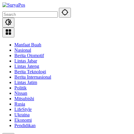
Skip
to
content
Manfaat Buah
Nasional
Berita Otomotif
Lintas Jabar
Lintas Jateng
Berita Teknologi
Berita Internasional
Lintas Jatim
Politik
Nissan
Mitsubishi
Rusia
LifeStyle
Ukraina
Ekonomi
Pendidikan