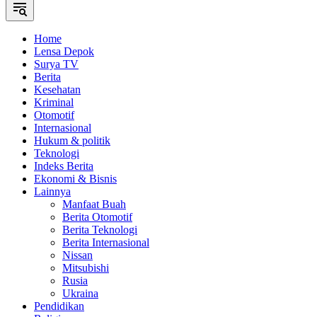
Home
Lensa Depok
Surya TV
Berita
Kesehatan
Kriminal
Otomotif
Internasional
Hukum & politik
Teknologi
Indeks Berita
Ekonomi & Bisnis
Lainnya
Manfaat Buah
Berita Otomotif
Berita Teknologi
Berita Internasional
Nissan
Mitsubishi
Rusia
Ukraina
Pendidikan