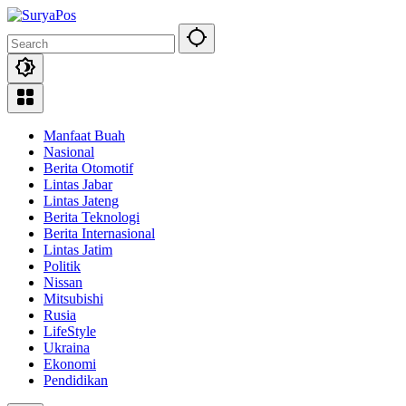
Skip
to
content
Manfaat Buah
Nasional
Berita Otomotif
Lintas Jabar
Lintas Jateng
Berita Teknologi
Berita Internasional
Lintas Jatim
Politik
Nissan
Mitsubishi
Rusia
LifeStyle
Ukraina
Ekonomi
Pendidikan