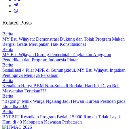
Related Posts
Berita
MY Esti Wijayati: Demonstrasi Dukung dan Tolak Program Makan
Bergizi Gratis Merupakan Hak Konstitusional
Berita
MY Esti Wijayati Dorong Pemerintah Tingkatkan Anggaran
Pendidikan dan Program Indonesia Pintar
Berita
Sosialisasi 4 Pilar MPR di Gunungkidul, MY Esti Wijayati Ingatkan
Pentingnya Menjaga Persatuan
Berita
Kenaikan Harga BBM Non-Subsidi Berlaku Hari Ini, Daya Beli
Masyarakat Tertekan???
Berita
“Bagong” Milik Warga Ngalang Jadi Hewan Kurban Presiden pada
Iduladha 2026
Berita
BNPP RI Resmikan Program Bedah 15.000 Rumah Tidak Layak
Huni di 40 Kabupaten Kawasan Perbatasan