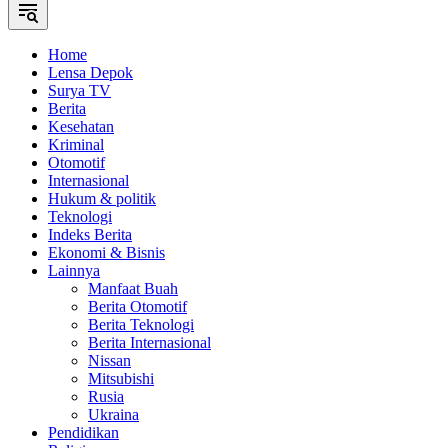
Home
Lensa Depok
Surya TV
Berita
Kesehatan
Kriminal
Otomotif
Internasional
Hukum & politik
Teknologi
Indeks Berita
Ekonomi & Bisnis
Lainnya
Manfaat Buah
Berita Otomotif
Berita Teknologi
Berita Internasional
Nissan
Mitsubishi
Rusia
Ukraina
Pendidikan