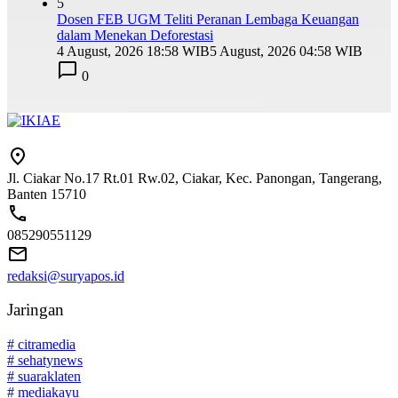
5
Dosen FEB UGM Teliti Peranan Lembaga Keuangan
dalam Menekan Deforestasi
4 August, 2026 18:58 WIB
5 August, 2026 04:58 WIB
0
Jl. Ciakar No.17 Rt.01 Rw.02, Ciakar, Kec. Panongan, Tangerang,
Banten 15710
085290551129
redaksi@suryapos.id
Jaringan
# citramedia
# sehatynews
# suaraklaten
# mediakayu