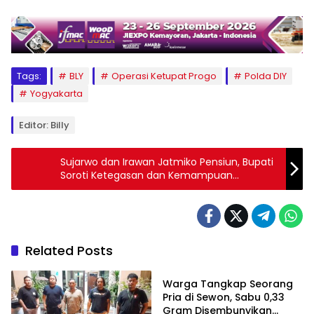
Tags:
BLY
Operasi Ketupat Progo
Polda DIY
Yogyakarta
Editor: Billy
Sujarwo dan Irawan Jatmiko Pensiun, Bupati
Soroti Ketegasan dan Kemampuan
Merangkul Lurah
Related Posts
Berita
Warga Tangkap Seorang
Pria di Sewon, Sabu 0,33
Gram Disembunyikan