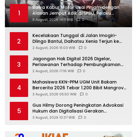
Bawa Kabur Motor Usai Pinjam dengan
1
Alasan Jemput Adik di SPBU, Pelaku
Ditangkap Saat COD
8 August, 2026 14:11 WIB
0
Kecelakaan Tunggal di Jalan Imogiri-
2
Dlingo Bantul, Daihatsu Xenia Terjun ke
Jurang
2 August, 2026 15:03 WIB
0
Jagongan Hak Digital 2026 Digelar,
3
Perlawanan Terhadap Pembungkaman
Media Digital
2 August, 2026 17:16 WIB
0
Mahasiswa KKN-PPM UGM Unit Bakam
4
Bercerita 2026 Tebar 1.200 Bibit Mangrove
di Sungai Air Layang
3 August, 2026 05:50 WIB
0
Gus Hilmy Dorong Peningkatan Advokasi
5
Hukum dan Digitalisasi Gerakan
Meningkatkan Kualitas PMII DIY
3 August, 2026 10:37 WIB
0