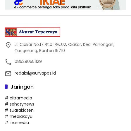
Jl. Ciakar No.17 Rt.01 Rw.02, Ciakar, Kec. Panongan,
Tangerang, Banten 15710
085290551129
redaksi@suryapos.id
Jaringan
# citramedia
# sehatynews
# suaraklaten
# mediakayu
# inamedia