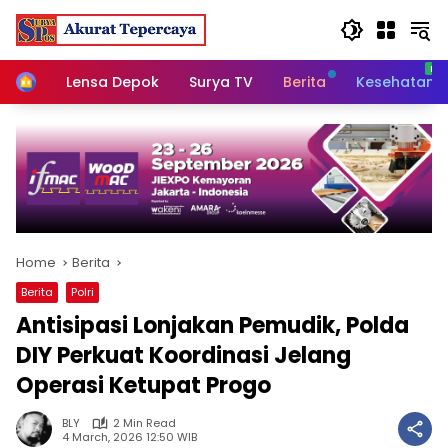
Skip
to
content
Home
Lensa Depok
Surya TV
Berita
Kesehatan
Home
Berita
Berita
Polri
Antisipasi Lonjakan Pemudik, Polda
DIY Perkuat Koordinasi Jelang
Operasi Ketupat Progo
BLY
2 Min Read
4 March, 2026 12:50 WIB