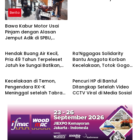
dalam Bungkus Kopi
Berita
Bawa Kabur Motor Usai
Pinjam dengan Alasan
Jemput Adik di SPBU,
Berita
Berita
Pelaku Ditangkap Saat
COD
Hendak Buang Air Kecil,
Ra’Nggagas Solidarity
Pria 49 Tahun Terpeleset
Bantu Anggota Korban
Jatuh ke Sungai Batikan,
Kecelakaan, Totok Gogon:
Berita
Berita
Meninggal Dunia
Solidaritas Harus Jadi
Tindakan Nyata
Kecelakaan di Temon,
Pencuri HP di Bantul
Pengendara RX-K
Ditangkap Setelah Video
Meninggal setelah Tabrak
CCTV Viral di Media Sosial
Truk Parkir