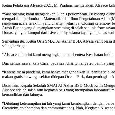
Ketua Pelaksana Alseace 2021, M. Pradana mengatakan, Alseace kali i
“Saat opening kami mengadakan 3 jenis perlombaan. Di bidang olah
mengadakan perlombaan Matematika dan Ilmu Pengetahuan Alam (MIP
rangkaian acara terakhir, yaitu charity,” jelasnya. Closing ceremon
Arash Buana yang ditayangkan streaming di salah satu platform tayan
Donasi yang terkumpul dari Live charity selama tayangan pentas seni
Sementara itu, Ketua Osis SMAI Al-Azhar BSD, Alyssa yang biasa 
saling berbagi.
“Alseace tahun ini kami mengangkat tema ‘Lentera Kesehatan Indonesia
Dari semua siswa, kata Caca, pada saat charity hanya 20 panitia yan
“Karena masa pandemi, kami hanya mengandalkan 20 panitia saja. ada
makan gratis ke warga sekitar didepan Ocean Park, dan pembagian 
Disisi lain, Kepala Sekolah SMAI Al-Azhar BSD Moch Krim Mengu
Alseace adalah salah satu kegiatan osis yang merupakan laboratoriu
kemandirian dan lainnya.
“Dibidang keterampilan ini lah yang kami kembangkan dengan berbag
Creativity, colaboration dan communication). Nah, Kegiatan Alseace