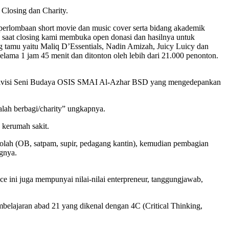
 Closing dan Charity.
erlombaan short movie dan music cover serta bidang akademik
aat closing kami membuka open donasi dan hasilnya untuk
ng tamu yaitu Maliq D’Essentials, Nadin Amizah, Juicy Luicy dan
elama 1 jam 45 menit dan ditonton oleh lebih dari 21.000 penonton.
a Divisi Seni Budaya OSIS SMAI Al-Azhar BSD yang mengedepankan
dalah berbagi/charity” ungkapnya.
 kerumah sakit.
ekolah (OB, satpam, supir, pedagang kantin), kemudian pembagian
gnya.
 ini juga mempunyai nilai-nilai enterpreneur, tanggungjawab,
elajaran abad 21 yang dikenal dengan 4C (Critical Thinking,