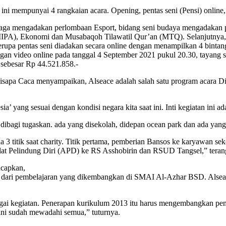
ni mempunyai 4 rangkaian acara. Opening, pentas seni (Pensi) online,
raga mengadakan perlombaan Esport, bidang seni budaya mengadakan p
A), Ekonomi dan Musabaqoh Tilawatil Qur’an (MTQ). Selanjutnya, s
y berupa pentas seni diadakan secara online dengan menampilkan 4 binta
gan video online pada tanggal 4 September 2021 pukul 20.30, tayang s
 sebesar Rp 44.521.858.-
disapa Caca menyampaikan, Alseace adalah salah satu program acar
’ yang sesuai dengan kondisi negara kita saat ini. Inti kegiatan ini a
g dibagi tugaskan. ada yang disekolah, didepan ocean park dan ada yang
 3 titik saat charity. Titik pertama, pemberian Bansos ke karyawan s
Alat Pelindung Diri (APD) ke RS Asshobirin dan RSUD Tangsel,” teran
capkan,
m dari pembelajaran yang dikembangkan di SMAI Al-Azhar BSD. Alseace
ai kegiatan. Penerapan kurikulum 2013 itu harus mengembangkan pemb
 ini sudah mewadahi semua,” tuturnya.