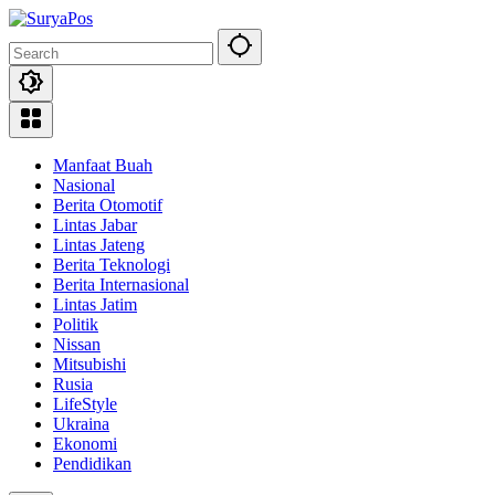
Skip
to
content
Manfaat Buah
Nasional
Berita Otomotif
Lintas Jabar
Lintas Jateng
Berita Teknologi
Berita Internasional
Lintas Jatim
Politik
Nissan
Mitsubishi
Rusia
LifeStyle
Ukraina
Ekonomi
Pendidikan