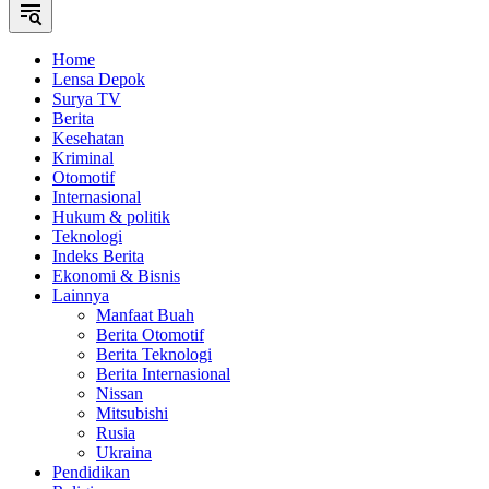
Home
Lensa Depok
Surya TV
Berita
Kesehatan
Kriminal
Otomotif
Internasional
Hukum & politik
Teknologi
Indeks Berita
Ekonomi & Bisnis
Lainnya
Manfaat Buah
Berita Otomotif
Berita Teknologi
Berita Internasional
Nissan
Mitsubishi
Rusia
Ukraina
Pendidikan