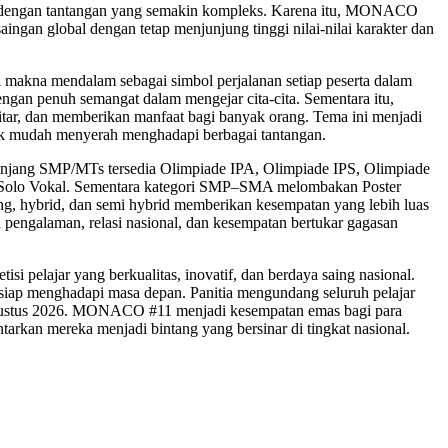
asi dengan tantangan yang semakin kompleks. Karena itu, MONACO
gan global dengan tetap menjunjung tinggi nilai-nilai karakter dan
makna mendalam sebagai simbol perjalanan setiap peserta dalam
ngan penuh semangat dalam mengejar cita-cita. Sementara itu,
ekitar, dan memberikan manfaat bagi banyak orang. Tema ini menjadi
idak mudah menyerah menghadapi berbagai tantangan.
jang SMP/MTs tersedia Olimpiade IPA, Olimpiade IPS, Olimpiade
ta Solo Vokal. Sementara kategori SMP–SMA melombakan Poster
ing, hybrid, dan semi hybrid memberikan kesempatan yang lebih luas
eh pengalaman, relasi nasional, dan kesempatan bertukar gagasan
elajar yang berkualitas, inovatif, dan berdaya saing nasional.
g siap menghadapi masa depan. Panitia mengundang seluruh pelajar
 Agustus 2026. MONACO #11 menjadi kesempatan emas bagi para
rkan mereka menjadi bintang yang bersinar di tingkat nasional.