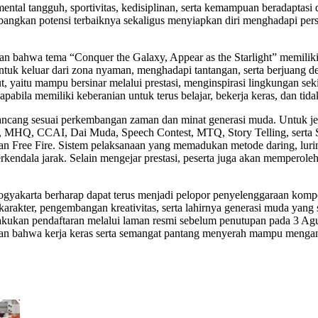
ental tangguh, sportivitas, kedisiplinan, serta kemampuan beradapt
ngkan potensi terbaiknya sekaligus menyiapkan diri menghadapi persain
ahwa tema “Conquer the Galaxy, Appear as the Starlight” memiliki 
uk keluar dari zona nyaman, menghadapi tantangan, serta berjuang de
ut, yaitu mampu bersinar melalui prestasi, menginspirasi lingkungan s
apabila memiliki keberanian untuk terus belajar, bekerja keras, dan t
ng sesuai perkembangan zaman dan minat generasi muda. Untuk jen
ket, MHQ, CCAI, Dai Muda, Speech Contest, MTQ, Story Telling, ser
 dan Free Fire. Sistem pelaksanaan yang memadukan metode daring, lur
terkendala jarak. Selain mengejar prestasi, peserta juga akan memperol
a berharap dapat terus menjadi pelopor penyelenggaraan kompetisi p
karakter, pengembangan kreativitas, serta lahirnya generasi muda yan
melakukan pendaftaran melalui laman resmi sebelum penutupan pada 3
kan bahwa kerja keras serta semangat pantang menyerah mampu menganta