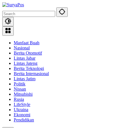
Skip
to
content
Manfaat Buah
Nasional
Berita Otomotif
Lintas Jabar
Lintas Jateng
Berita Teknologi
Berita Internasional
Lintas Jatim
Politik
Nissan
Mitsubishi
Rusia
LifeStyle
Ukraina
Ekonomi
Pendidikan