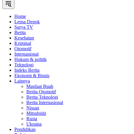
Home
Lensa Depok
Surya TV
Berita
Kesehatan
Kriminal
Otomotif
Internasional
Hukum & politik
Teknologi
Indeks Berita
Ekonomi & Bisnis
Lainnya
Manfaat Buah
Berita Otomotif
Berita Teknologi
Berita Internasional
Nissan
Mitsubishi
Rusia
Ukraina
Pendidikan