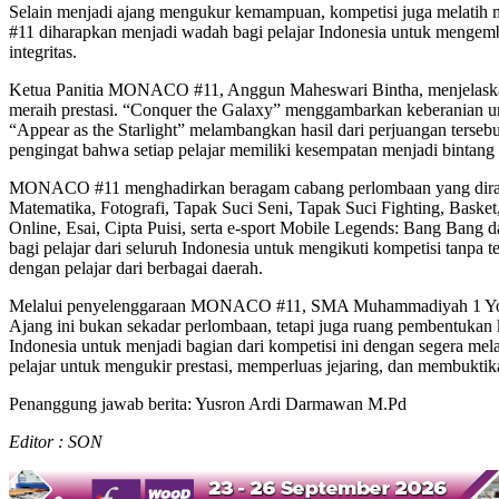
Selain menjadi ajang mengukur kemampuan, kompetisi juga melatih m
#11 diharapkan menjadi wadah bagi pelajar Indonesia untuk mengemba
integritas.
Ketua Panitia MONACO #11, Anggun Maheswari Bintha, menjelaskan b
meraih prestasi. “Conquer the Galaxy” menggambarkan keberanian unt
“Appear as the Starlight” melambangkan hasil dari perjuangan terseb
pengingat bahwa setiap pelajar memiliki kesempatan menjadi bintang 
MONACO #11 menghadirkan beragam cabang perlombaan yang diranca
Matematika, Fotografi, Tapak Suci Seni, Tapak Suci Fighting, Bas
Online, Esai, Cipta Puisi, serta e-sport Mobile Legends: Bang Bang
bagi pelajar dari seluruh Indonesia untuk mengikuti kompetisi tanpa 
dengan pelajar dari berbagai daerah.
Melalui penyelenggaraan MONACO #11, SMA Muhammadiyah 1 Yogyakart
Ajang ini bukan sekadar perlombaan, tetapi juga ruang pembentukan 
Indonesia untuk menjadi bagian dari kompetisi ini dengan segera 
pelajar untuk mengukir prestasi, memperluas jejaring, dan membukti
Penanggung jawab berita: Yusron Ardi Darmawan M.Pd
Editor : SON