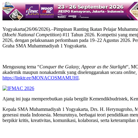
Yogyakarta(26/06/2026).–Pimpinan Ranting Ikatan Pelajar Muham
(
Moehi National Competition
) #11 Tahun 2026. Kompetisi yang menj
2026, dengan pelaksanaan perlombaan pada 19–22 Agustus 2026. Pem
Graha SMA Muhammadiyah 1 Yogyakarta.
Mengusung tema “
Conquer the Galaxy, Appear as the Starlight
“, MO
akademik maupun nonakademik yang diselenggarakan secara
online, 
https://linktr.ee/MONACOSMAMUHI
.
Ajang ini juga memperebutkan piala bergilir Kemendikbudristek, Keme
Kepala SMA Muhammadiyah 1 Yogyakarta, Drs. H. Herynugroho, M.Pd
generasi muda Indonesia. Menurutnya, berbagai teori pendidikan 
berpikir kritis, kreativitas, komunikasi, kolaborasi, serta keterampil