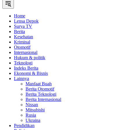
Home
Lensa Depok
Surya TV
Berita
Kesehatan
Kriminal
Otomotif
Internasional
Hukum & politik
Teknologi
Indeks Berita
Ekonomi & Bisnis
Lainnya
Manfaat Buah
Berita Otomotif
Berita Teknologi
Berita Internasional
Nissan
Mitsubishi
Rusia
Ukraina
Pendidikan