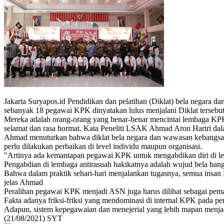
Jakarta Suryapos.id Pendidikan dan pelatihan (Diklat) bela negara 
sebanyak 18 pegawai KPK dinyatakan lulus menjalani Diklat tersebut
Mereka adalah orang-orang yang benar-benar mencintai lembaga KP
selamat dan rasa hormat. Kata Peneliti LSAK Ahmad Aron Hariri dalam
Ahmad menuturkan bahwa diklat bela negara dan wawasan kebangsaan
perlu dilakukan perbaikan di level individu maupun organisasi.
"Artinya ada kemantapan pegawai KPK untuk mengabdikan diri di le
Pengabdian di lembaga antirasuah hakikatnya adalah wujud bela ba
Bahwa dalam praktik sehari-hari menjalankan tugasnya, semua insan K
jelas Ahmad
Peralihan pegawai KPK menjadi ASN juga harus dilihat sebagai pema
Fakta adanya friksi-friksi yang mendominasi di internal KPK pada peri
Adapun, sistem kepegawaian dan menejerial yang lebih mapan menjad
(21/08/2021) SYT