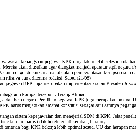
dan wawasan kebangsaan pegawai KPK dinyatakan telah selesai pada har
. Mereka akan diusulkan agar diangkat menjadi aparatur sipil negara 
K dan mengendepankan amanat dalam pemberantasan korupsi sesuai da
 rilisnya yang diterima redaksi, Sabtu (21/08)
 pegawai KPK juga merupakan implementasi arahan Presiden Jokowi p
mbaga anti korupsi tersebut". Terang Ahmad
ngsa dan bela negara. Peralihan pegawai KPK juga merupakan amanat
PK harus menjadikan amanat konstitusi sebagai satu-satunya pegangan,
tangan sistem kepegawaian dan menejerial SDM di KPK. Jelas peneliti
ode lalu itu harus tidak boleh terjadi kembali, harapnya.
i tuntutan bagi KPK bekerja lebih optimal sesuai UU dan harapan mas