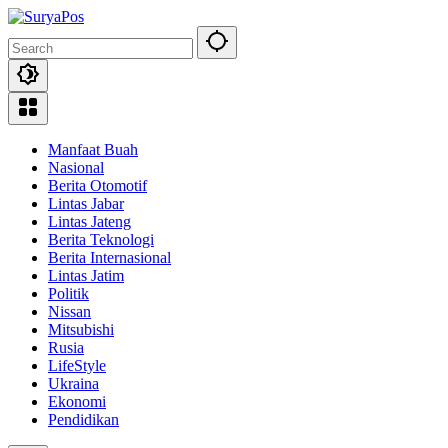
Skip
to
content
Manfaat Buah
Nasional
Berita Otomotif
Lintas Jabar
Lintas Jateng
Berita Teknologi
Berita Internasional
Lintas Jatim
Politik
Nissan
Mitsubishi
Rusia
LifeStyle
Ukraina
Ekonomi
Pendidikan