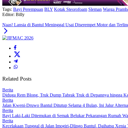
Tags:
Bayi Perempuan
BLY
Kotak Steorofoam
Sleman
Warga Pramb
Editor: Billy
Naas! Lansia di Bantul Meninggal Usai Diserempet Motor dan Terlin
Related Posts
Berita
Diduga Rem Blong, Truk Dump Tabrak Truk di Depannya hingga Ked
Berita
Jalan Kweni-Druwo Bantul Ditutup Selama 4 Bulan, Ini Jalur Alterna
Berita
Bayi Laki-Laki Ditemukan di Semak Belukar Pekarangan Rumah War
Berita
Kecelakaan Tunggal di Jalan Imogiri-Dlingo Bantul, Daihatsu Xenia 