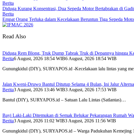
Berita
Diduga Kurang Konsentrasi, Dua Sepeda Motor Bertabrakan di Gadi
Berita
Empat Orang Terluka dalam Kecelakaan Beruntun Tiga Sepeda Motor
Read Also
Diduga Rem Blong, Truk Dump Tabrak Truk di Depannya hingga Ked
Berita
6 August, 2026 18:54 WIB
6 August, 2026 18:54 WIB
Gunungkidul (DIY), SURYAPOS.id -Kecelakaan lalu lintas yang m
Jalan Kweni-Druwo Bantul Ditutup Selama 4 Bulan, Ini Jalur Alterna
Berita
3 August, 2026 13:46 WIB
3 August, 2026 17:53 WIB
Bantul (DIY), SURYAPOS.id – Satuan Lalu Lintas (Satlantas)…
Bayi Laki-Laki Ditemukan di Semak Belukar Pekarangan Rumah War
Berita
3 August, 2026 11:02 WIB
3 August, 2026 11:56 WIB
Gunungkidul (DIY), SURYAPOS.id – Warga Padukuhan Kemejing