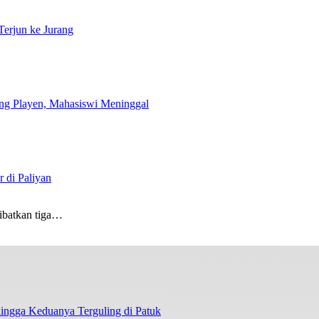
Terjun ke Jurang
ng Playen, Mahasiswi Meninggal
 di Paliyan
ibatkan tiga…