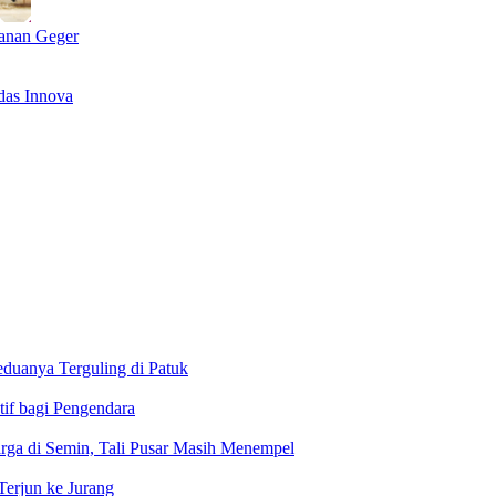
anan Geger
das Innova
uanya Terguling di Patuk
tif bagi Pengendara
ga di Semin, Tali Pusar Masih Menempel
Terjun ke Jurang