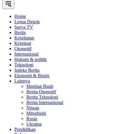
Home
Lensa Depok
Surya TV
Berita
Kesehatan
Kriminal
Otomotif
Internasional
Hukum & politik
Teknologi
Indeks Berita
Ekonomi & Bisnis
Lainnya
Manfaat Buah
Berita Otomotif
Berita Teknologi
Berita Internasional
Nissan
Mitsubishi
Rusia
Ukraina
Pendidikan