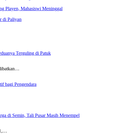
ng Playen, Mahasiswi Meninggal
 di Paliyan
uanya Terguling di Patuk
elibatkan…
tif bagi Pengendara
ga di Semin, Tali Pusar Masih Menempel
 1,…