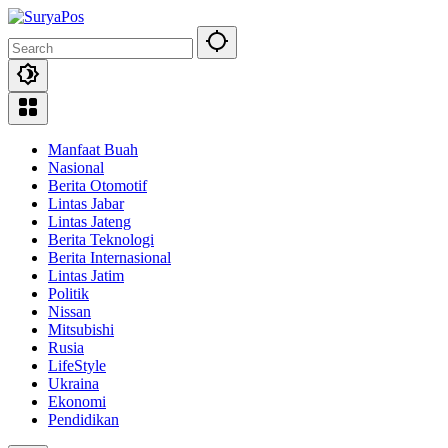
Skip
to
content
Manfaat Buah
Nasional
Berita Otomotif
Lintas Jabar
Lintas Jateng
Berita Teknologi
Berita Internasional
Lintas Jatim
Politik
Nissan
Mitsubishi
Rusia
LifeStyle
Ukraina
Ekonomi
Pendidikan