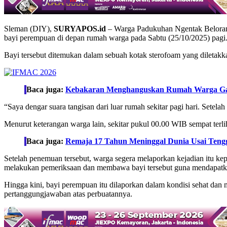
Sleman (DIY),
SURYAPOS.id
– Warga Padukuhan Ngentak Beloran
bayi perempuan di depan rumah warga pada Sabtu (25/10/2025) pagi
Bayi tersebut ditemukan dalam sebuah kotak sterofoam yang diletakka
Baca juga:
Kebakaran Menghanguskan Rumah Warga Ga
“Saya dengar suara tangisan dari luar rumah sekitar pagi hari. Setelah 
Menurut keterangan warga lain, sekitar pukul 00.00 WIB sempat terlih
Baca juga:
Remaja 17 Tahun Meninggal Dunia Usai Tengg
Setelah penemuan tersebut, warga segera melaporkan kejadian itu k
melakukan pemeriksaan dan membawa bayi tersebut guna mendapatkan
Hingga kini, bayi perempuan itu dilaporkan dalam kondisi sehat dan 
pertanggungjawaban atas perbuatannya.