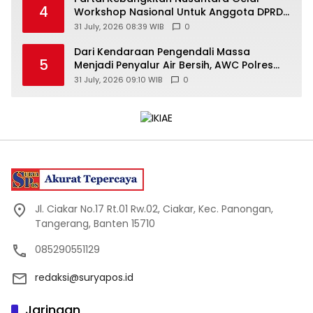
4
Workshop Nasional Untuk Anggota DPRD
Kabupaten/Kota di Yogyakarta
31 July, 2026 08:39 WIB
0
Dari Kendaraan Pengendali Massa
5
Menjadi Penyalur Air Bersih, AWC Polres
Gunungkidul Bantu Warga Kekeringan
31 July, 2026 09:10 WIB
0
Jl. Ciakar No.17 Rt.01 Rw.02, Ciakar, Kec. Panongan,
Tangerang, Banten 15710
085290551129
redaksi@suryapos.id
Jaringan