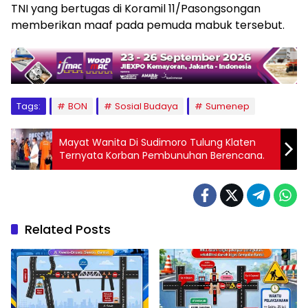
TNI yang bertugas di Koramil 11/Pasongsongan
memberikan maaf pada pemuda mabuk tersebut.
Tags:
BON
Sosial Budaya
Sumenep
Mayat Wanita Di Sudimoro Tulung Klaten
Ternyata Korban Pembunuhan Berencana.
Related Posts