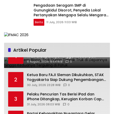
Pengadaan Seragam SMP di
Gunungkidul Disorot, Penyedia Lokal
Pertanyakan Mengapa Selalu Mengarah
ke Vendor yang Sama
Berita
11 July, 2026 11:03 WIB
Artikel Popular
Diduga Rem Blong, Truk Dump Tabrak
1
Truk di Depannya hingga Keduanya
Terguling di Patuk
6 August, 2026 18:54 WIB
0
Ketua Baru FAJI Sleman Dikukuhkan, STAK
2
Yogyakarta Siap Dukung Pengembangan
Arung Jeram DIY
30 July, 2026 23:28 WIB
0
Pelaku Pencurian Tas Berisi iPad dan
3
iPhone Ditangkap, Kerugian Korban Capai
Rp25 Juta
31 July, 2026 08:03 WIB
0
Partai Kebangkitan Nusantara Gelar