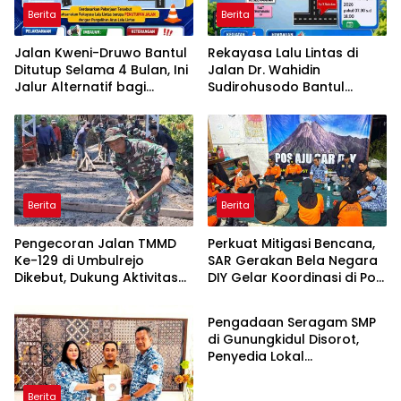
Berita
Berita
Jalan Kweni-Druwo Bantul
Rekayasa Lalu Lintas di
Ditutup Selama 4 Bulan, Ini
Jalan Dr. Wahidin
Jalur Alternatif bagi
Sudirohusodo Bantul
Pengendara
Berlaku Sabtu, Simak Jalur
Alternatifnya
Berita
Berita
Pengecoran Jalan TMMD
Perkuat Mitigasi Bencana,
Ke-129 di Umbulrejo
SAR Gerakan Bela Negara
Dikebut, Dukung Aktivitas
DIY Gelar Koordinasi di Pos
Berita
Ekonomi Warga
Aju
Pengadaan Seragam SMP
di Gunungkidul Disorot,
Penyedia Lokal
Pertanyakan Mengapa
Selalu Mengarah ke
Berita