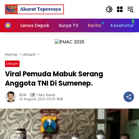
Skip
to
content
Home
Lensa Depok
Surya TV
Berita
Kesehatan
Home
Umum
Umum
Viral Pemuda Mabuk Serang
Anggota TNI Di Sumenep.
BON
1 Min Read
12 August, 2021 20:10 WIB