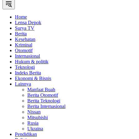
Home
Lensa Depok
Surya TV
Berita
Kesehatan
Kriminal
Otomotif
Internasional
Hukum & politik
Teknologi
Indeks Berita
Ekonomi & Bisnis
Lainnya
Manfaat Buah
Berita Otomotif
Berita Teknologi
Berita Internasional
Nissan
Mitsubishi
Rusia
Ukraina
Pendidikan