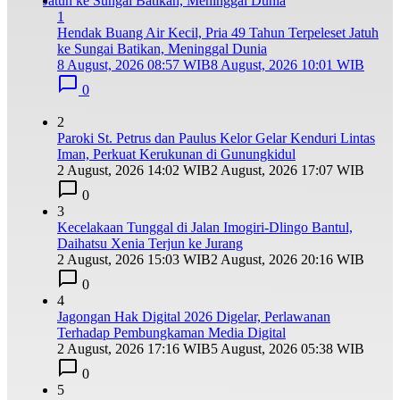
1
Hendak Buang Air Kecil, Pria 49 Tahun Terpeleset Jatuh
ke Sungai Batikan, Meninggal Dunia
8 August, 2026 08:57 WIB
8 August, 2026 10:01 WIB
0
2
Paroki St. Petrus dan Paulus Kelor Gelar Kenduri Lintas
Iman, Perkuat Kerukunan di Gunungkidul
2 August, 2026 14:02 WIB
2 August, 2026 17:07 WIB
0
3
Kecelakaan Tunggal di Jalan Imogiri-Dlingo Bantul,
Daihatsu Xenia Terjun ke Jurang
2 August, 2026 15:03 WIB
2 August, 2026 20:16 WIB
0
4
Jagongan Hak Digital 2026 Digelar, Perlawanan
Terhadap Pembungkaman Media Digital
2 August, 2026 17:16 WIB
5 August, 2026 05:38 WIB
0
5