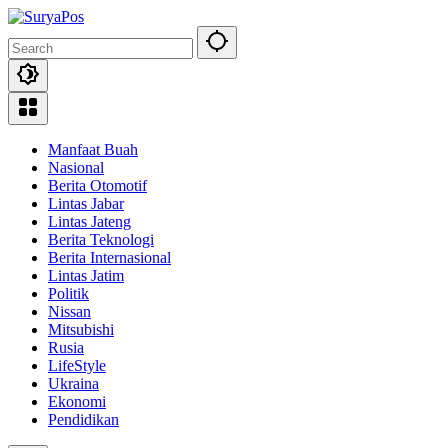
Skip
to
content
Manfaat Buah
Nasional
Berita Otomotif
Lintas Jabar
Lintas Jateng
Berita Teknologi
Berita Internasional
Lintas Jatim
Politik
Nissan
Mitsubishi
Rusia
LifeStyle
Ukraina
Ekonomi
Pendidikan