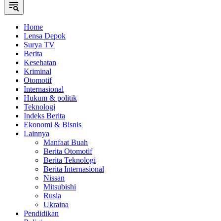
Home
Lensa Depok
Surya TV
Berita
Kesehatan
Kriminal
Otomotif
Internasional
Hukum & politik
Teknologi
Indeks Berita
Ekonomi & Bisnis
Lainnya
Manfaat Buah
Berita Otomotif
Berita Teknologi
Berita Internasional
Nissan
Mitsubishi
Rusia
Ukraina
Pendidikan