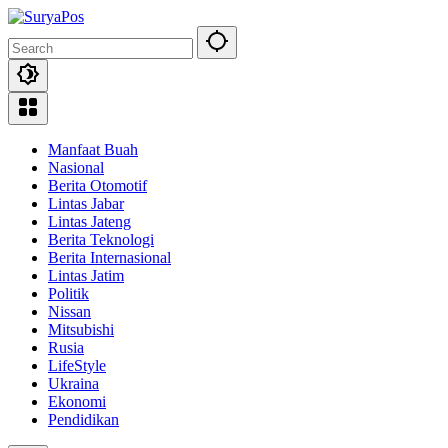
Skip
to
content
Manfaat Buah
Nasional
Berita Otomotif
Lintas Jabar
Lintas Jateng
Berita Teknologi
Berita Internasional
Lintas Jatim
Politik
Nissan
Mitsubishi
Rusia
LifeStyle
Ukraina
Ekonomi
Pendidikan