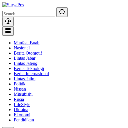
Skip
to
content
Manfaat Buah
Nasional
Berita Otomotif
Lintas Jabar
Lintas Jateng
Berita Teknologi
Berita Internasional
Lintas Jatim
Politik
Nissan
Mitsubishi
Rusia
LifeStyle
Ukraina
Ekonomi
Pendidikan