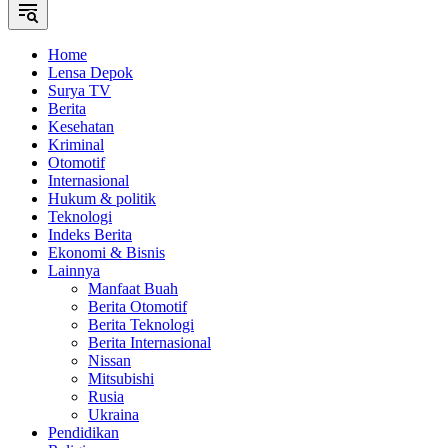
Home
Lensa Depok
Surya TV
Berita
Kesehatan
Kriminal
Otomotif
Internasional
Hukum & politik
Teknologi
Indeks Berita
Ekonomi & Bisnis
Lainnya
Manfaat Buah
Berita Otomotif
Berita Teknologi
Berita Internasional
Nissan
Mitsubishi
Rusia
Ukraina
Pendidikan