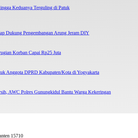
ngga Keduanya Terguling di Patuk
Siap Dukung Pengembangan Arung Jeram DIY
erugian Korban Capai Rp25 Juta
ntuk Anggota DPRD Kabupaten/Kota di Yogyakarta
ersih, AWC Polres Gunungkidul Bantu Warga Kekeringan
Banten 15710