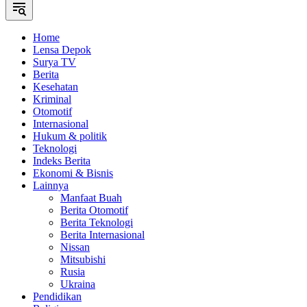
Home
Lensa Depok
Surya TV
Berita
Kesehatan
Kriminal
Otomotif
Internasional
Hukum & politik
Teknologi
Indeks Berita
Ekonomi & Bisnis
Lainnya
Manfaat Buah
Berita Otomotif
Berita Teknologi
Berita Internasional
Nissan
Mitsubishi
Rusia
Ukraina
Pendidikan