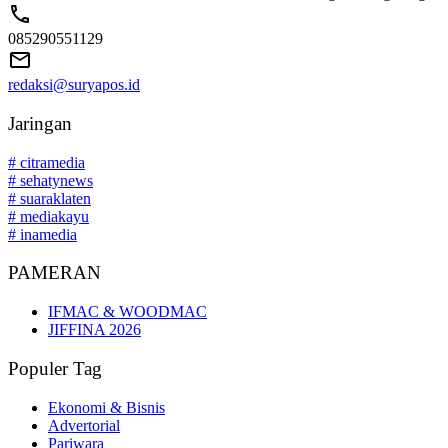
085290551129
redaksi@suryapos.id
Jaringan
# citramedia
# sehatynews
# suaraklaten
# mediakayu
# inamedia
PAMERAN
IFMAC & WOODMAC
JIFFINA 2026
Populer Tag
Ekonomi & Bisnis
Advertorial
Pariwara