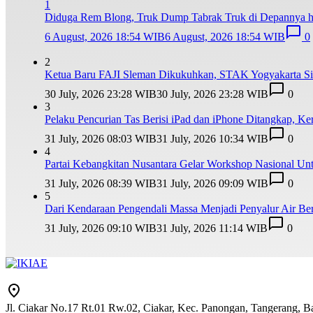
1
Diduga Rem Blong, Truk Dump Tabrak Truk di Depannya hi
6 August, 2026 18:54 WIB
6 August, 2026 18:54 WIB
0
2
Ketua Baru FAJI Sleman Dikukuhkan, STAK Yogyakarta 
30 July, 2026 23:28 WIB
30 July, 2026 23:28 WIB
0
3
Pelaku Pencurian Tas Berisi iPad dan iPhone Ditangkap, K
31 July, 2026 08:03 WIB
31 July, 2026 10:34 WIB
0
4
Partai Kebangkitan Nusantara Gelar Workshop Nasional U
31 July, 2026 08:39 WIB
31 July, 2026 09:09 WIB
0
5
Dari Kendaraan Pengendali Massa Menjadi Penyalur Air B
31 July, 2026 09:10 WIB
31 July, 2026 11:14 WIB
0
Jl. Ciakar No.17 Rt.01 Rw.02, Ciakar, Kec. Panongan, Tangerang, 