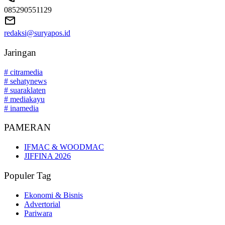
085290551129
redaksi@suryapos.id
Jaringan
# citramedia
# sehatynews
# suaraklaten
# mediakayu
# inamedia
PAMERAN
IFMAC & WOODMAC
JIFFINA 2026
Populer Tag
Ekonomi & Bisnis
Advertorial
Pariwara