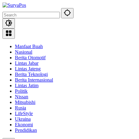
Skip
to
content
Manfaat Buah
Nasional
Berita Otomotif
Lintas Jabar
Lintas Jateng
Berita Teknologi
Berita Internasional
Lintas Jatim
Politik
Nissan
Mitsubishi
Rusia
LifeStyle
Ukraina
Ekonomi
Pendidikan