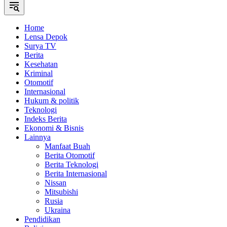
Home
Lensa Depok
Surya TV
Berita
Kesehatan
Kriminal
Otomotif
Internasional
Hukum & politik
Teknologi
Indeks Berita
Ekonomi & Bisnis
Lainnya
Manfaat Buah
Berita Otomotif
Berita Teknologi
Berita Internasional
Nissan
Mitsubishi
Rusia
Ukraina
Pendidikan