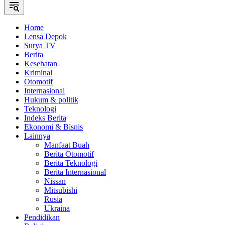
Home
Lensa Depok
Surya TV
Berita
Kesehatan
Kriminal
Otomotif
Internasional
Hukum & politik
Teknologi
Indeks Berita
Ekonomi & Bisnis
Lainnya
Manfaat Buah
Berita Otomotif
Berita Teknologi
Berita Internasional
Nissan
Mitsubishi
Rusia
Ukraina
Pendidikan