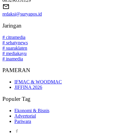
085290551129
redaksi@suryapos.id
Jaringan
# citramedia
# sehatynews
# suaraklaten
# mediakayu
# inamedia
PAMERAN
IFMAC & WOODMAC
JIFFINA 2026
Populer Tag
Ekonomi & Bisnis
Advertorial
Pariwara