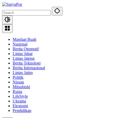
Skip
to
content
Manfaat Buah
Nasional
Berita Otomotif
Lintas Jabar
Lintas Jateng
Berita Teknologi
Berita Internasional
Lintas Jatim
Politik
Nissan
Mitsubishi
Rusia
LifeStyle
Ukraina
Ekonomi
Pendidikan