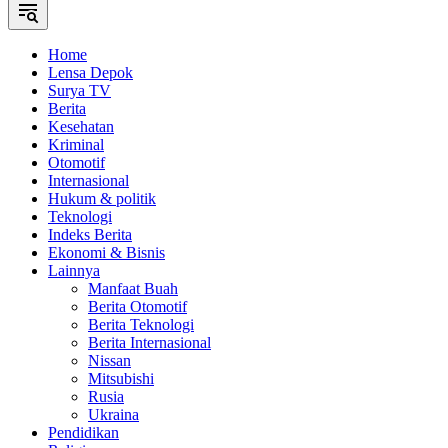
Home
Lensa Depok
Surya TV
Berita
Kesehatan
Kriminal
Otomotif
Internasional
Hukum & politik
Teknologi
Indeks Berita
Ekonomi & Bisnis
Lainnya
Manfaat Buah
Berita Otomotif
Berita Teknologi
Berita Internasional
Nissan
Mitsubishi
Rusia
Ukraina
Pendidikan