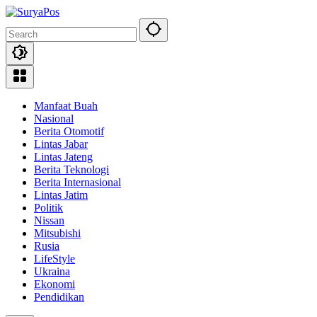
Skip
to
content
Manfaat Buah
Nasional
Berita Otomotif
Lintas Jabar
Lintas Jateng
Berita Teknologi
Berita Internasional
Lintas Jatim
Politik
Nissan
Mitsubishi
Rusia
LifeStyle
Ukraina
Ekonomi
Pendidikan