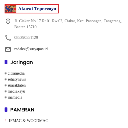
Jl. Ciakar No.17 Rt.01 Rw.02, Ciakar, Kec. Panongan, Tangerang,
Banten 15710
085290551129
redaksi@suryapos.id
Jaringan
# citramedia
# sehatynews
# suaraklaten
# mediakayu
# inamedia
PAMERAN
IFMAC & WOODMAC