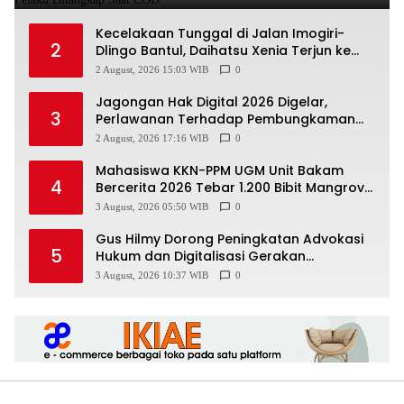
Kecelakaan Tunggal di Jalan Imogiri-
2
Dlingo Bantul, Daihatsu Xenia Terjun ke
Jurang
2 August, 2026 15:03 WIB
0
Jagongan Hak Digital 2026 Digelar,
3
Perlawanan Terhadap Pembungkaman
Media Digital
2 August, 2026 17:16 WIB
0
Mahasiswa KKN-PPM UGM Unit Bakam
4
Bercerita 2026 Tebar 1.200 Bibit Mangrove
di Sungai Air Layang
3 August, 2026 05:50 WIB
0
Gus Hilmy Dorong Peningkatan Advokasi
5
Hukum dan Digitalisasi Gerakan
Meningkatkan Kualitas PMII DIY
3 August, 2026 10:37 WIB
0