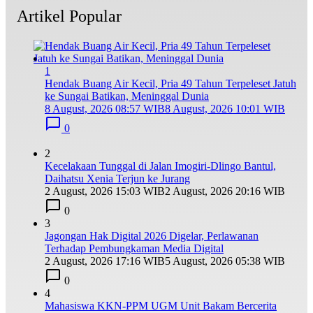
Artikel Popular
1
Hendak Buang Air Kecil, Pria 49 Tahun Terpeleset Jatuh
ke Sungai Batikan, Meninggal Dunia
8 August, 2026 08:57 WIB
8 August, 2026 10:01 WIB
0
2
Kecelakaan Tunggal di Jalan Imogiri-Dlingo Bantul,
Daihatsu Xenia Terjun ke Jurang
2 August, 2026 15:03 WIB
2 August, 2026 20:16 WIB
0
3
Jagongan Hak Digital 2026 Digelar, Perlawanan
Terhadap Pembungkaman Media Digital
2 August, 2026 17:16 WIB
5 August, 2026 05:38 WIB
0
4
Mahasiswa KKN-PPM UGM Unit Bakam Bercerita