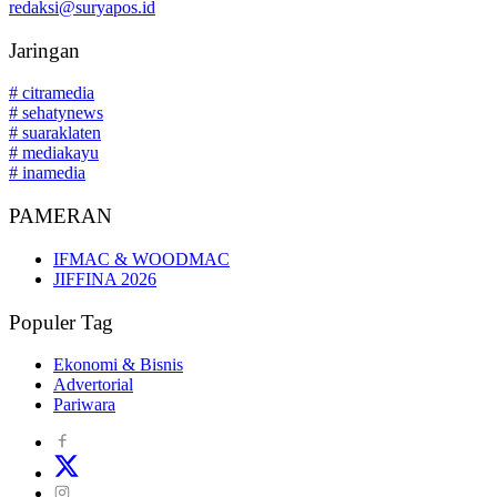
redaksi@suryapos.id
Jaringan
# citramedia
# sehatynews
# suaraklaten
# mediakayu
# inamedia
PAMERAN
IFMAC & WOODMAC
JIFFINA 2026
Populer Tag
Ekonomi & Bisnis
Advertorial
Pariwara