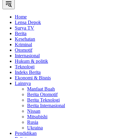
Home
Lensa Depok
Surya TV
Berita
Kesehatan
Kriminal
Otomotif
Internasional
Hukum & politik
Teknologi
Indeks Berita
Ekonomi & Bisnis
Lainnya
Manfaat Buah
Berita Otomotif
Berita Teknologi
Berita Internasional
Nissan
Mitsubishi
Rusia
Ukraina
Pendidikan