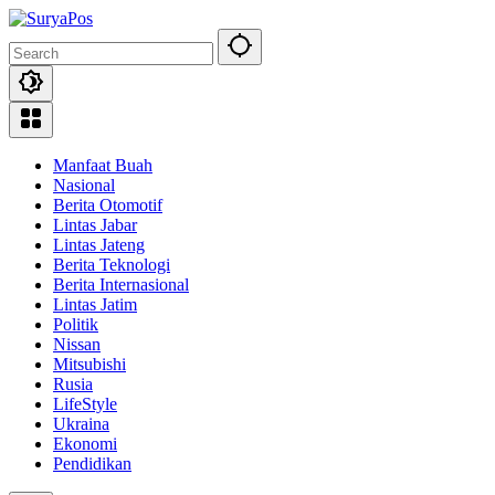
Skip
to
content
Manfaat Buah
Nasional
Berita Otomotif
Lintas Jabar
Lintas Jateng
Berita Teknologi
Berita Internasional
Lintas Jatim
Politik
Nissan
Mitsubishi
Rusia
LifeStyle
Ukraina
Ekonomi
Pendidikan