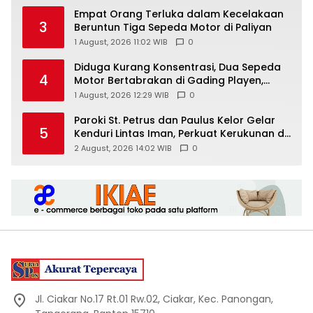
Empat Orang Terluka dalam Kecelakaan
3
Beruntun Tiga Sepeda Motor di Paliyan
1 August, 2026 11:02 WIB
0
Diduga Kurang Konsentrasi, Dua Sepeda
4
Motor Bertabrakan di Gading Playen,
Mahasiswi Meninggal
1 August, 2026 12:29 WIB
0
Paroki St. Petrus dan Paulus Kelor Gelar
5
Kenduri Lintas Iman, Perkuat Kerukunan di
Gunungkidul
2 August, 2026 14:02 WIB
0
Jl. Ciakar No.17 Rt.01 Rw.02, Ciakar, Kec. Panongan,