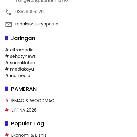
Tangerang, Banten 15710
085290551129
redaksi@suryapos.id
Jaringan
# citramedia
# sehatynews
# suaraklaten
# mediakayu
# inamedia
PAMERAN
IFMAC & WOODMAC
JIFFINA 2026
Populer Tag
Ekonomi & Bisnis