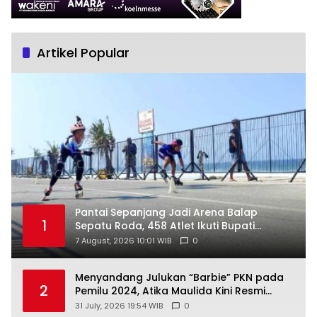
Artikel Popular
Pantai Sepanjang Jadi Arena Balap
1
Sepatu Roda, 458 Atlet Ikuti Bupati
Gunungkidul Cup III
7 August, 2026 10:01 WIB
0
Menyandang Julukan “Barbie” PKN pada
2
Pemilu 2024, Atika Maulida Kini Resmi
Menjabat Sekretaris PIMDA PKN DIY
31 July, 2026 19:54 WIB
0