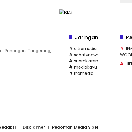
Jaringan
P
# citramedia
IF
 Kec. Panongan, Tangerang,
# sehatynews
WOO
# suaraklaten
JI
# mediakayu
# inamedia
Redaksi
Disclaimer
Pedoman Media Siber