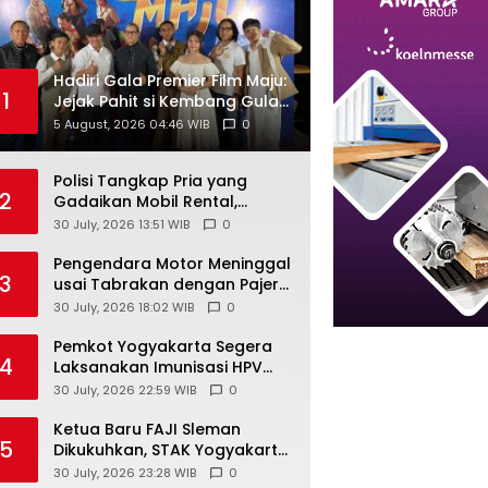
Hadiri Gala Premier Film Maju:
1
Jejak Pahit si Kembang Gula ,
Walikota Yogyakarta Dorong
5 August, 2026 04:46 WIB
0
Industri Kreatif Bangun
Karakter Generasi Muda
Polisi Tangkap Pria yang
2
Gadaikan Mobil Rental,
Korban di Bantul Rugi Rp31,5
30 July, 2026 13:51 WIB
0
Juta
Pengendara Motor Meninggal
3
usai Tabrakan dengan Pajero
di Jalan Wonosari-
30 July, 2026 18:02 WIB
0
Yogyakarta, Diduga Masuk
Jalur Lawan
Pemkot Yogyakarta Segera
4
Laksanakan Imunisasi HPV
Untuk Siswa Usia Sekolah
30 July, 2026 22:59 WIB
0
Ketua Baru FAJI Sleman
5
Dikukuhkan, STAK Yogyakarta
Siap Dukung Pengembangan
30 July, 2026 23:28 WIB
0