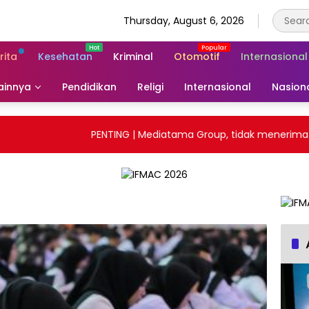
Thursday, August 6, 2026
rita
Kesehatan
Kriminal
Otomotif
Internasional
ainnya
Pendidikan
Religi
Internasional
Nasion
PENTING | Mediatama Group, tidak menerima pem