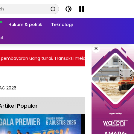
Hukum & politik
Teknologi
al
×
bayaran uang tunai. Transaksi melalui gateway payment atau 
Artikel Popular