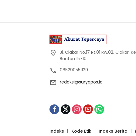
Jl. Ciakar No.17 Rt.01 Rw.02, Ciakar,
Banten 15710
085290551129
redaksi@suryapos.id
Indeks
Kode Etik
Indeks Berita