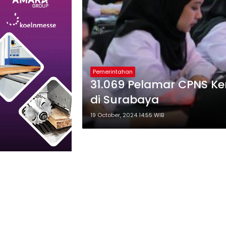
Pemerintahan
31.069 Pelamar CPNS K
di Surabaya
19 October, 2024 14:55 WIB