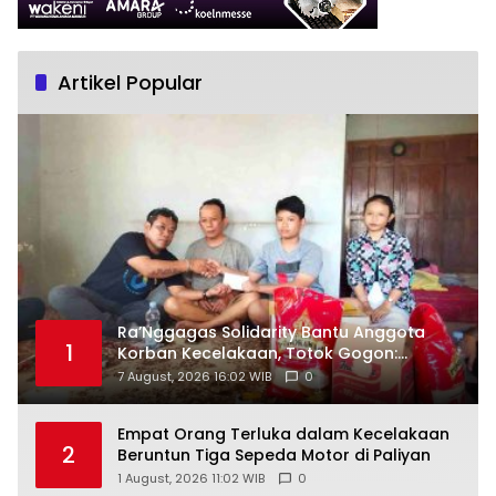
Artikel Popular
Ra’Nggagas Solidarity Bantu Anggota
1
Korban Kecelakaan, Totok Gogon:
Solidaritas Harus Jadi Tindakan Nyata
7 August, 2026 16:02 WIB
0
Empat Orang Terluka dalam Kecelakaan
2
Beruntun Tiga Sepeda Motor di Paliyan
1 August, 2026 11:02 WIB
0