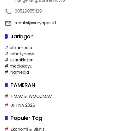
Tangerang, Banten 15710
085290551129
redaksi@suryapos.id
Jaringan
# citramedia
# sehatynews
# suaraklaten
# mediakayu
# inamedia
PAMERAN
IFMAC & WOODMAC
JIFFINA 2026
Populer Tag
Ekonomi & Bisnis