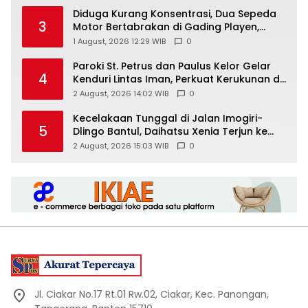
Diduga Kurang Konsentrasi, Dua Sepeda
3
Motor Bertabrakan di Gading Playen,
Mahasiswi Meninggal
1 August, 2026 12:29 WIB
0
Paroki St. Petrus dan Paulus Kelor Gelar
4
Kenduri Lintas Iman, Perkuat Kerukunan di
Gunungkidul
2 August, 2026 14:02 WIB
0
Kecelakaan Tunggal di Jalan Imogiri-
5
Dlingo Bantul, Daihatsu Xenia Terjun ke
Jurang
2 August, 2026 15:03 WIB
0
Jl. Ciakar No.17 Rt.01 Rw.02, Ciakar, Kec. Panongan,