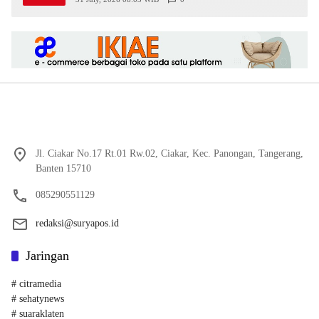
Jl. Ciakar No.17 Rt.01 Rw.02, Ciakar, Kec. Panongan, Tangerang,
Banten 15710
085290551129
redaksi@suryapos.id
Jaringan
# citramedia
# sehatynews
# suaraklaten