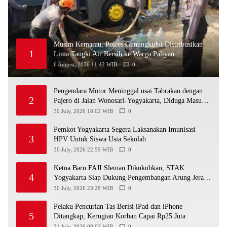
Musim Kemarau, Polres Gunungkidul Distribusikan
1
Lima Tangki Air Bersih ke Warga Paliyan
6 August, 2026 11:42 WIB
0
Pengendara Motor Meninggal usai Tabrakan dengan
2
Pajero di Jalan Wonosari-Yogyakarta, Diduga Masuk
Jalur Lawan
30 July, 2026 18:02 WIB
0
Pemkot Yogyakarta Segera Laksanakan Imunisasi
3
HPV Untuk Siswa Usia Sekolah
30 July, 2026 22:59 WIB
0
Ketua Baru FAJI Sleman Dikukuhkan, STAK
4
Yogyakarta Siap Dukung Pengembangan Arung Jeram
DIY
30 July, 2026 23:28 WIB
0
Pelaku Pencurian Tas Berisi iPad dan iPhone
5
Ditangkap, Kerugian Korban Capai Rp25 Juta
31 July, 2026 08:03 WIB
0