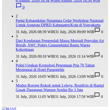
6 August, 2026 18:54 WIB
6 August, 2026 18:54 WIB
0
2
Partai Kebangkitan Nusantara Gelar Workshop Nasional
Untuk Anggota DPRD Kabupaten/Kota di Yogyakarta
31 July, 2026 08:39 WIB
31 July, 2026 09:09 WIB
0
3
Dari Kendaraan Pengendali Massa Menjadi Penyalur Air
Bersih, AWC Polres Gunungkidul Bantu Warga
Kekeringan
31 July, 2026 09:10 WIB
31 July, 2026 11:14 WIB
0
4
Polisi Ungkap Kronologi Penemuan Pria 70 Tahun
Meninggal di Hotel Parangtritis
31 July, 2026 10:05 WIB
31 July, 2026 13:09 WIB
0
5
Modus Borong Rokok untuk Lelayu, Residivis di Bantul
Gasak Dagangan Warung Senilai Rp 3 Juta
31 July, 2026 11:05 WIB
31 July, 2026 17:59 WIB
0