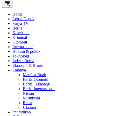
Home
Lensa Depok
Surya TV
Berita
Kesehatan
Kriminal
Otomotif
Internasional
Hukum & politik
Teknologi
Indeks Berita
Ekonomi & Bisnis
Lainnya
Manfaat Buah
Berita Otomotif
Berita Teknologi
Berita Internasional
Nissan
Mitsubishi
Rusia
Ukraina
Pendidikan