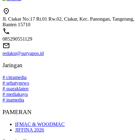
Jl. Ciakar No.17 Rt.01 Rw.02, Ciakar, Kec. Panongan, Tangerang,
Banten 15710
085290551129
redaksi@suryapos.id
Jaringan
# citramedia
# sehatynews
# suaraklaten
# mediakayu
# inamedia
PAMERAN
IFMAC & WOODMAC
JIFFINA 2026