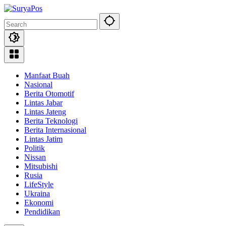
Skip
to
content
Manfaat Buah
Nasional
Berita Otomotif
Lintas Jabar
Lintas Jateng
Berita Teknologi
Berita Internasional
Lintas Jatim
Politik
Nissan
Mitsubishi
Rusia
LifeStyle
Ukraina
Ekonomi
Pendidikan