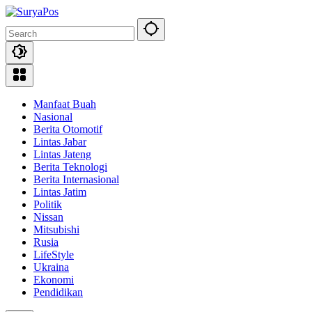
Skip
to
content
Manfaat Buah
Nasional
Berita Otomotif
Lintas Jabar
Lintas Jateng
Berita Teknologi
Berita Internasional
Lintas Jatim
Politik
Nissan
Mitsubishi
Rusia
LifeStyle
Ukraina
Ekonomi
Pendidikan