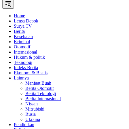
Home
Lensa Depok
Surya TV
Berita
Kesehatan
Kriminal
Otomotif
Internasional
Hukum & politik
Teknologi
Indeks Berita
Ekonomi & Bisnis
Lainnya
Manfaat Buah
Berita Otomotif
Berita Teknologi
Berita Internasional
Nissan
Mitsubishi
Rusia
Ukraina
Pendidikan