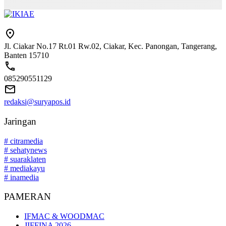
Jl. Ciakar No.17 Rt.01 Rw.02, Ciakar, Kec. Panongan, Tangerang,
Banten 15710
085290551129
redaksi@suryapos.id
Jaringan
# citramedia
# sehatynews
# suaraklaten
# mediakayu
# inamedia
PAMERAN
IFMAC & WOODMAC
JIFFINA 2026