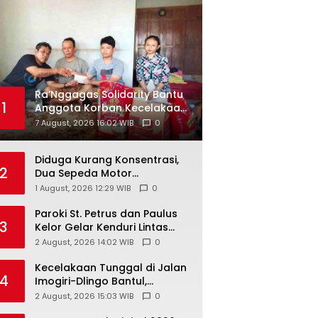
Ra’Nggagas Solidarity Bantu
1
Anggota Korban Kecelakaan,
Totok Gogon: Solidaritas
7 August, 2026 16:02 WIB
0
Harus Jadi Tindakan Nyata
Diduga Kurang Konsentrasi,
2
Dua Sepeda Motor
Bertabrakan di Gading
1 August, 2026 12:29 WIB
0
Playen, Mahasiswi Meninggal
Paroki St. Petrus dan Paulus
3
Kelor Gelar Kenduri Lintas
Iman, Perkuat Kerukunan di
2 August, 2026 14:02 WIB
0
Gunungkidul
Kecelakaan Tunggal di Jalan
4
Imogiri-Dlingo Bantul,
Daihatsu Xenia Terjun ke
2 August, 2026 15:03 WIB
0
Jurang