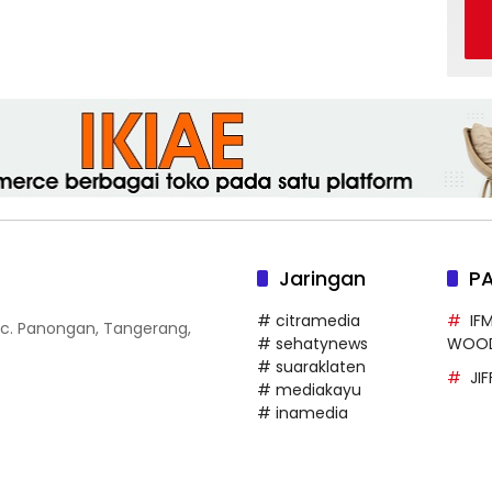
Jaringan
P
# citramedia
IF
 Kec. Panongan, Tangerang,
# sehatynews
WOO
# suaraklaten
JI
# mediakayu
# inamedia