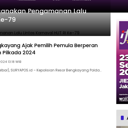
ksanakan Pengamanan Lalu
Ke-79
gkayang Ajak Pemilih Pemula Berperan
m Pilkada 2024
2024 13:18 WIB
bar), SURYAPOS.id – Kepolisian Resor Bengkayang Polda…