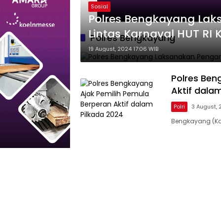
Sosial
Polres Bengkayang La
Lintas Karnaval HUT RI 
Polres Bengkayang
19 August, 2024 17:06 WIB
Polres Ben
Aktif dala
Polri
3 August, 
Bengkayang (Kal