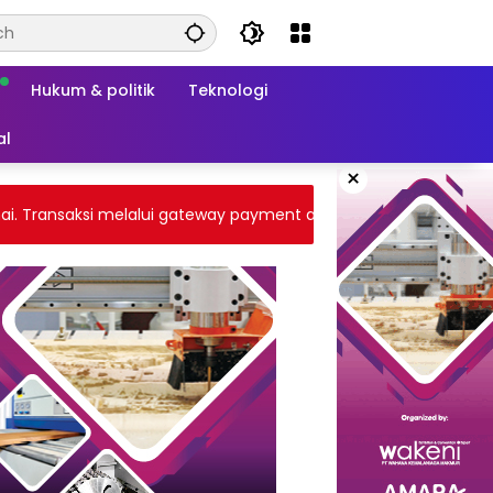
Hukum & politik
Teknologi
al
×
ransaksi melalui gateway payment atau tranfer bank BCA