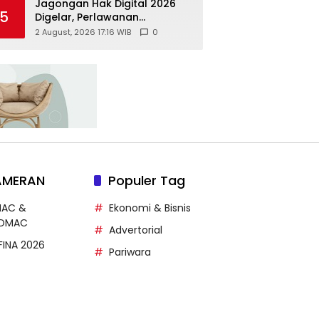
Jagongan Hak Digital 2026
5
Digelar, Perlawanan
Terhadap Pembungkaman
2 August, 2026 17:16 WIB
0
Media Digital
AMERAN
Populer Tag
MAC &
Ekonomi & Bisnis
DMAC
Advertorial
FFINA 2026
Pariwara