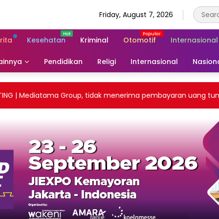
Friday, August 7, 2026
rita
Kesehatan
Kriminal
Otomotif
Internasional
ainnya
Pendidikan
Religi
Internasional
Nasion
 | Mediatama Group, tidak menerima pembayaran uang tunai. T