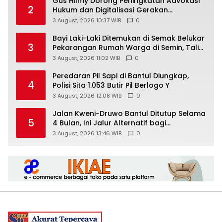
Gus Hilmy Dorong Peningkatan Advokasi
2
Hukum dan Digitalisasi Gerakan
Meningkatkan Kualitas PMII DIY
3 August, 2026 10:37 WIB
0
Bayi Laki-Laki Ditemukan di Semak Belukar
3
Pekarangan Rumah Warga di Semin, Tali
Pusar Masih Menempel
3 August, 2026 11:02 WIB
0
Peredaran Pil Sapi di Bantul Diungkap,
4
Polisi Sita 1.053 Butir Pil Berlogo Y
3 August, 2026 12:08 WIB
0
Jalan Kweni-Druwo Bantul Ditutup Selama
5
4 Bulan, Ini Jalur Alternatif bagi
Pengendara
3 August, 2026 13:46 WIB
0