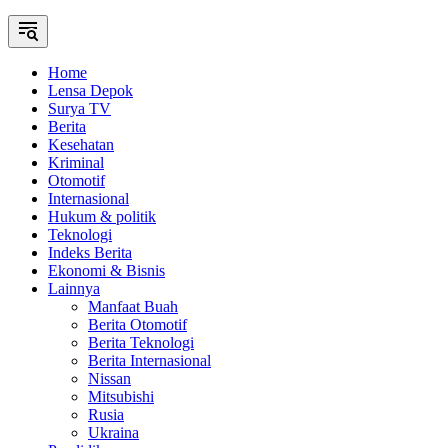
Home
Lensa Depok
Surya TV
Berita
Kesehatan
Kriminal
Otomotif
Internasional
Hukum & politik
Teknologi
Indeks Berita
Ekonomi & Bisnis
Lainnya
Manfaat Buah
Berita Otomotif
Berita Teknologi
Berita Internasional
Nissan
Mitsubishi
Rusia
Ukraina