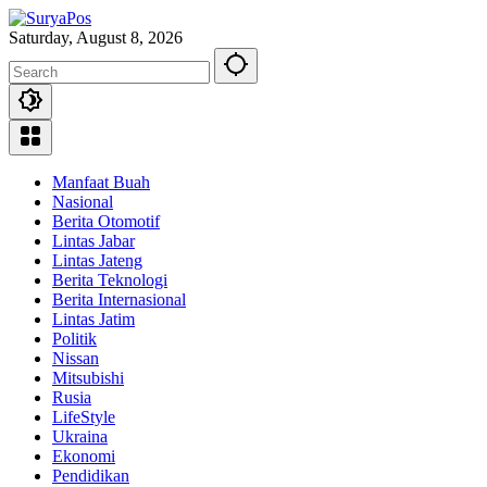
Skip
to
Saturday, August 8, 2026
content
Manfaat Buah
Nasional
Berita Otomotif
Lintas Jabar
Lintas Jateng
Berita Teknologi
Berita Internasional
Lintas Jatim
Politik
Nissan
Mitsubishi
Rusia
LifeStyle
Ukraina
Ekonomi
Pendidikan