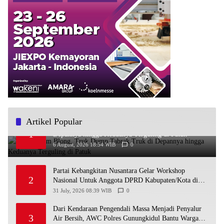
Artikel Popular
Diduga Rem Blong, Truk Dump Tabrak Truk di
1
Depannya hingga Keduanya Terguling di Patuk
6 August, 2026 18:54 WIB
0
Partai Kebangkitan Nusantara Gelar Workshop
2
Nasional Untuk Anggota DPRD Kabupaten/Kota di
Yogyakarta
31 July, 2026 08:39 WIB
0
Dari Kendaraan Pengendali Massa Menjadi Penyalur
3
Air Bersih, AWC Polres Gunungkidul Bantu Warga