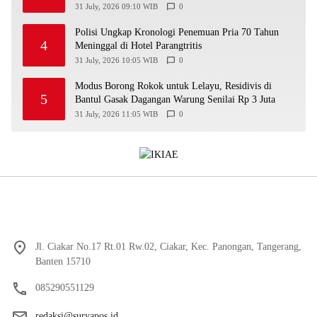
Kekeringan
31 July, 2026 09:10 WIB
0
Polisi Ungkap Kronologi Penemuan Pria 70 Tahun
4
Meninggal di Hotel Parangtritis
31 July, 2026 10:05 WIB
0
Modus Borong Rokok untuk Lelayu, Residivis di
5
Bantul Gasak Dagangan Warung Senilai Rp 3 Juta
31 July, 2026 11:05 WIB
0
Jl. Ciakar No.17 Rt.01 Rw.02, Ciakar, Kec. Panongan, Tangerang,
Banten 15710
085290551129
redaksi@suryapos.id