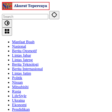
Skip
to
content
Manfaat Buah
Nasional
Berita Otomotif
Lintas Jabar
Lintas Jateng
Berita Teknologi
Berita Internasional
Lintas Jatim
Politik
Nissan
Mitsubishi
Rusia
LifeStyle
Ukraina
Ekonomi
Pendidikan