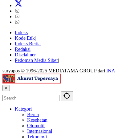
Indeks
Kode Etik
Indeks Berita
Redaksi
Disclaimer
Pedoman Media Siber
suryapos © 1996-2025 MEDIATAMA GROUP dari
INA
×
Kategori
Berita
Kesehatan
Otomotif
Internasional
Teknologi