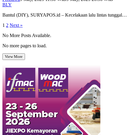
BLY
Bantul (DIY), SURYAPOS.id – Kecelakaan lalu lintas tunggal…
Posts
1
2
Next »
pagination
No More Posts Available.
No more pages to load.
View More