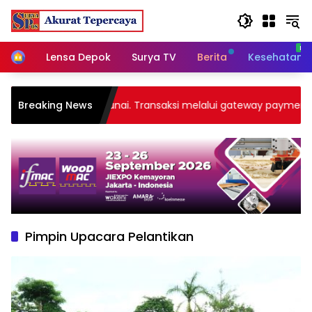
Skip
to
content
Home
Lensa Depok
Surya TV
Berita
Kesehatan
embayaran uang tunai. Transaksi melalui gateway payment ata
Breaking News
Pimpin Upacara Pelantikan