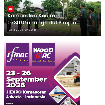
TNI
Komandan Kodim
0730/Gunungkidul Pimpin
Upacara Pelantikan Kenaikan
1 April, 2024 16:40 WIB
Pangkat