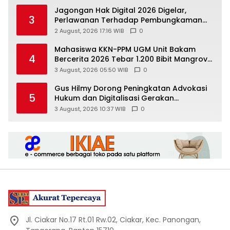
Jagongan Hak Digital 2026 Digelar,
3
Perlawanan Terhadap Pembungkaman
Media Digital
2 August, 2026 17:16 WIB
0
Mahasiswa KKN-PPM UGM Unit Bakam
4
Bercerita 2026 Tebar 1.200 Bibit Mangrove
di Sungai Air Layang
3 August, 2026 05:50 WIB
0
Gus Hilmy Dorong Peningkatan Advokasi
5
Hukum dan Digitalisasi Gerakan
Meningkatkan Kualitas PMII DIY
3 August, 2026 10:37 WIB
0
Jl. Ciakar No.17 Rt.01 Rw.02, Ciakar, Kec. Panongan,