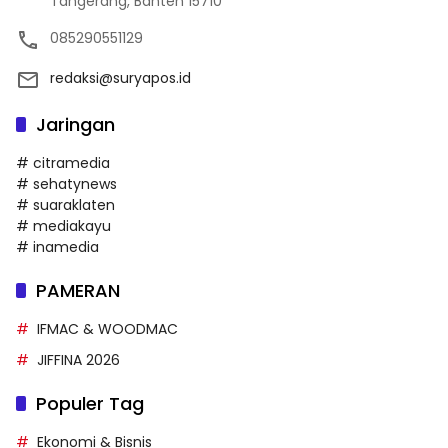
Tangerang, Banten 15710
085290551129
redaksi@suryapos.id
Jaringan
# citramedia
# sehatynews
# suaraklaten
# mediakayu
# inamedia
PAMERAN
IFMAC & WOODMAC
JIFFINA 2026
Populer Tag
Ekonomi & Bisnis