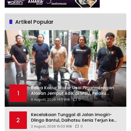
Artikel Popular
Bawa Kabur Motor Usai Pinjam dengan
1
Alasan Jemput Adik di SPBU, Pelaku
Ditangkap Saat COD
8 August, 2026 14:11 WIB
0
Kecelakaan Tunggal di Jalan Imogiri-
2
Dlingo Bantul, Daihatsu Xenia Terjun ke
Jurang
2 August, 2026 15:03 WIB
0