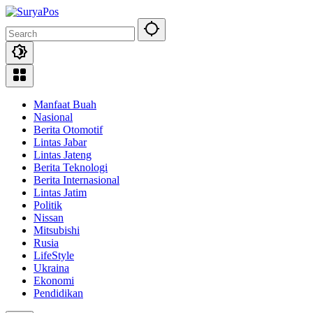
Skip
to
content
Manfaat Buah
Nasional
Berita Otomotif
Lintas Jabar
Lintas Jateng
Berita Teknologi
Berita Internasional
Lintas Jatim
Politik
Nissan
Mitsubishi
Rusia
LifeStyle
Ukraina
Ekonomi
Pendidikan