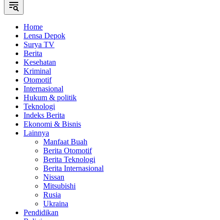
Home
Lensa Depok
Surya TV
Berita
Kesehatan
Kriminal
Otomotif
Internasional
Hukum & politik
Teknologi
Indeks Berita
Ekonomi & Bisnis
Lainnya
Manfaat Buah
Berita Otomotif
Berita Teknologi
Berita Internasional
Nissan
Mitsubishi
Rusia
Ukraina
Pendidikan