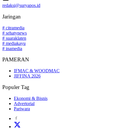
redaksi@suryapos.id
Jaringan
# citramedia
# sehatynews
# suaraklaten
# mediakayu
# inamedia
PAMERAN
IFMAC & WOODMAC
JIFFINA 2026
Populer Tag
Ekonomi & Bisnis
Advertorial
Pariwara