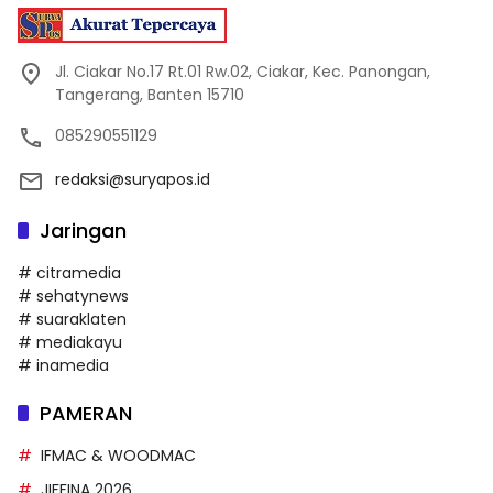
Jl. Ciakar No.17 Rt.01 Rw.02, Ciakar, Kec. Panongan,
Tangerang, Banten 15710
085290551129
redaksi@suryapos.id
Jaringan
# citramedia
# sehatynews
# suaraklaten
# mediakayu
# inamedia
PAMERAN
IFMAC & WOODMAC
JIFFINA 2026