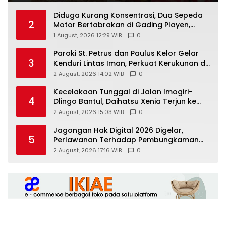
Diduga Kurang Konsentrasi, Dua Sepeda
2
Motor Bertabrakan di Gading Playen,
Mahasiswi Meninggal
1 August, 2026 12:29 WIB
0
Paroki St. Petrus dan Paulus Kelor Gelar
3
Kenduri Lintas Iman, Perkuat Kerukunan di
Gunungkidul
2 August, 2026 14:02 WIB
0
Kecelakaan Tunggal di Jalan Imogiri-
4
Dlingo Bantul, Daihatsu Xenia Terjun ke
Jurang
2 August, 2026 15:03 WIB
0
Jagongan Hak Digital 2026 Digelar,
5
Perlawanan Terhadap Pembungkaman
Media Digital
2 August, 2026 17:16 WIB
0