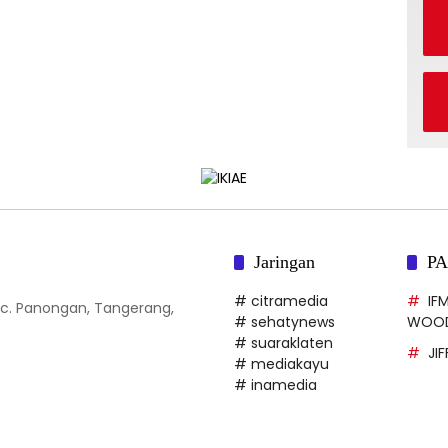
Jaringan
P
# citramedia
IF
 Kec. Panongan, Tangerang,
# sehatynews
WOO
# suaraklaten
JI
# mediakayu
# inamedia