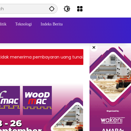
itik
Teknologi
Indeks Berita
×
ak menerima pembayaran uang tunai. Transaksi melalui gatewa