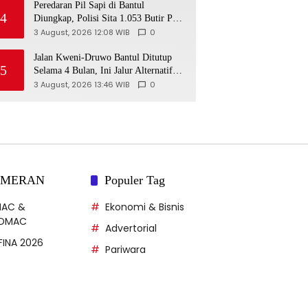
Peredaran Pil Sapi di Bantul
4
Diungkap, Polisi Sita 1.053 Butir Pil
Berlogo Y
3 August, 2026 12:08 WIB
0
Jalan Kweni-Druwo Bantul Ditutup
5
Selama 4 Bulan, Ini Jalur Alternatif
bagi Pengendara
3 August, 2026 13:46 WIB
0
AMERAN
Populer Tag
MAC &
Ekonomi & Bisnis
DMAC
Advertorial
FFINA 2026
Pariwara