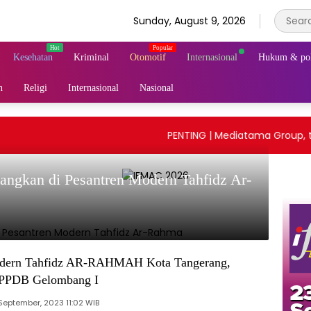
Sunday, August 9, 2026
Kesehatan
Kriminal
Otomotif
Internasional
Hukum & pol
n
Religi
Internasional
Nasional
PENTING | Mediatama Group, tid
angkan di Pesantren Modern Tahfidz Ar-
odern Tahfidz AR-RAHMAH Kota Tangerang,
PPDB Gelombang I
September, 2023 11:02 WIB