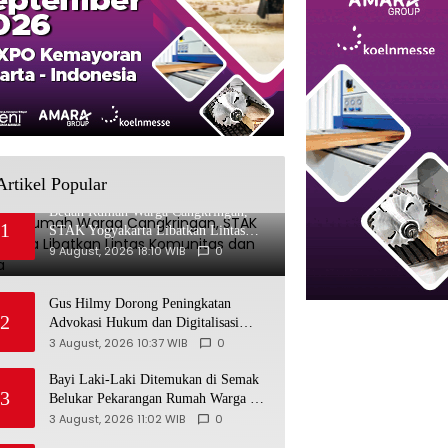
Artikel Popular
Bedah Rumah Warga Cangkringan,
1
STAK Yogyakarta Libatkan Lintas
Komunitas dan Warga
9 August, 2026 18:10 WIB
0
Gus Hilmy Dorong Peningkatan
2
Advokasi Hukum dan Digitalisasi
Gerakan Meningkatkan Kualitas PMII
3 August, 2026 10:37 WIB
0
DIY
Bayi Laki-Laki Ditemukan di Semak
3
Belukar Pekarangan Rumah Warga di
Semin, Tali Pusar Masih Menempel
3 August, 2026 11:02 WIB
0