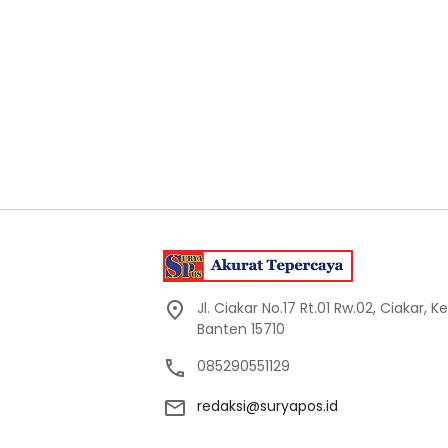
Jl. Ciakar No.17 Rt.01 Rw.02, Ciakar,
Banten 15710
085290551129
redaksi@suryapos.id