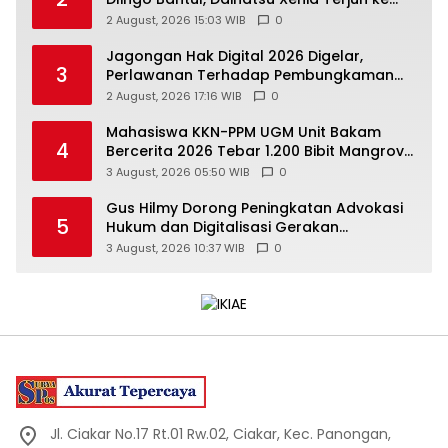
Jurang
2 August, 2026 15:03 WIB
0
Jagongan Hak Digital 2026 Digelar,
3
Perlawanan Terhadap Pembungkaman
Media Digital
2 August, 2026 17:16 WIB
0
Mahasiswa KKN-PPM UGM Unit Bakam
4
Bercerita 2026 Tebar 1.200 Bibit Mangrove
di Sungai Air Layang
3 August, 2026 05:50 WIB
0
Gus Hilmy Dorong Peningkatan Advokasi
5
Hukum dan Digitalisasi Gerakan
Meningkatkan Kualitas PMII DIY
3 August, 2026 10:37 WIB
0
Jl. Ciakar No.17 Rt.01 Rw.02, Ciakar, Kec. Panongan,