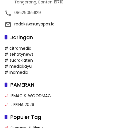
Tangerang, Banten 15710
085290551129
redaksi@suryapos.id
Jaringan
# citramedia
# sehatynews
# suaraklaten
# mediakayu
# inamedia
PAMERAN
IFMAC & WOODMAC
JIFFINA 2026
Populer Tag