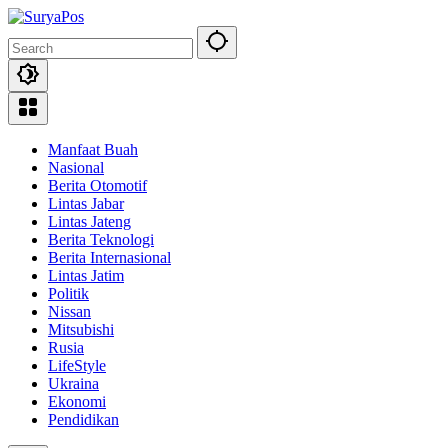
Skip
to
content
Manfaat Buah
Nasional
Berita Otomotif
Lintas Jabar
Lintas Jateng
Berita Teknologi
Berita Internasional
Lintas Jatim
Politik
Nissan
Mitsubishi
Rusia
LifeStyle
Ukraina
Ekonomi
Pendidikan