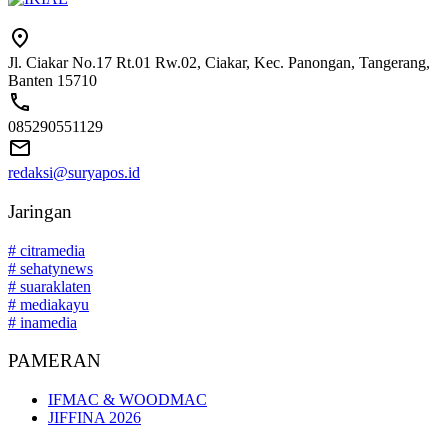
Jl. Ciakar No.17 Rt.01 Rw.02, Ciakar, Kec. Panongan, Tangerang,
Banten 15710
085290551129
redaksi@suryapos.id
Jaringan
# citramedia
# sehatynews
# suaraklaten
# mediakayu
# inamedia
PAMERAN
IFMAC & WOODMAC
JIFFINA 2026