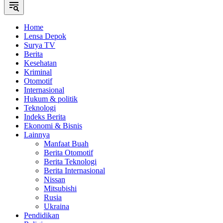
Home
Lensa Depok
Surya TV
Berita
Kesehatan
Kriminal
Otomotif
Internasional
Hukum & politik
Teknologi
Indeks Berita
Ekonomi & Bisnis
Lainnya
Manfaat Buah
Berita Otomotif
Berita Teknologi
Berita Internasional
Nissan
Mitsubishi
Rusia
Ukraina
Pendidikan