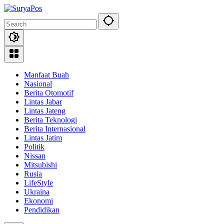
Skip
to
content
Manfaat Buah
Nasional
Berita Otomotif
Lintas Jabar
Lintas Jateng
Berita Teknologi
Berita Internasional
Lintas Jatim
Politik
Nissan
Mitsubishi
Rusia
LifeStyle
Ukraina
Ekonomi
Pendidikan