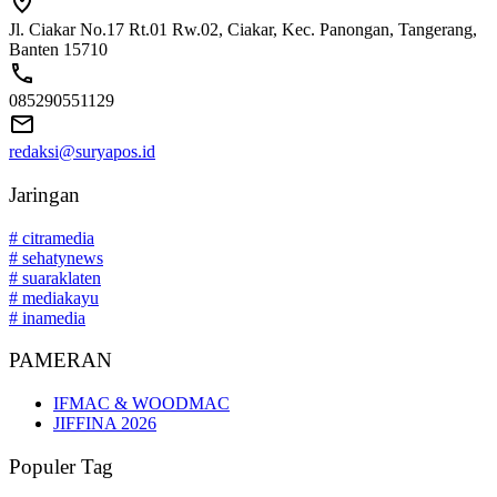
Jl. Ciakar No.17 Rt.01 Rw.02, Ciakar, Kec. Panongan, Tangerang,
Banten 15710
085290551129
redaksi@suryapos.id
Jaringan
# citramedia
# sehatynews
# suaraklaten
# mediakayu
# inamedia
PAMERAN
IFMAC & WOODMAC
JIFFINA 2026
Populer Tag