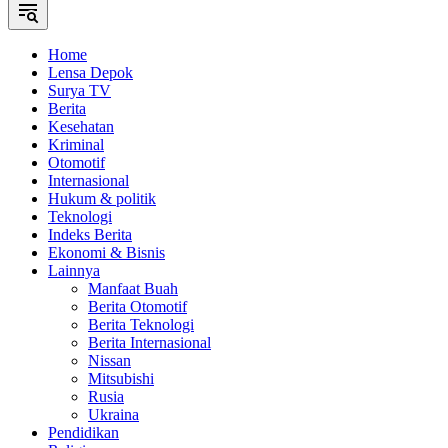
Home
Lensa Depok
Surya TV
Berita
Kesehatan
Kriminal
Otomotif
Internasional
Hukum & politik
Teknologi
Indeks Berita
Ekonomi & Bisnis
Lainnya
Manfaat Buah
Berita Otomotif
Berita Teknologi
Berita Internasional
Nissan
Mitsubishi
Rusia
Ukraina
Pendidikan