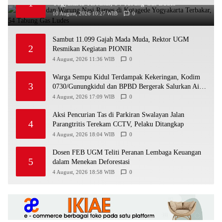
1
Yogyakarta Terbakar, 54 Tabung Gas Ludes
10 August, 2026 10:27 WIB
0
Sambut 11.099 Gajah Mada Muda, Rektor UGM
2
Resmikan Kegiatan PIONIR
4 August, 2026 11:36 WIB
0
Warga Sempu Kidul Terdampak Kekeringan, Kodim
3
0730/Gunungkidul dan BPBD Bergerak Salurkan Air
Bersih
4 August, 2026 17:09 WIB
0
Aksi Pencurian Tas di Parkiran Swalayan Jalan
4
Parangtritis Terekam CCTV, Pelaku Ditangkap
4 August, 2026 18:04 WIB
0
Dosen FEB UGM Teliti Peranan Lembaga Keuangan
5
dalam Menekan Deforestasi
4 August, 2026 18:58 WIB
0