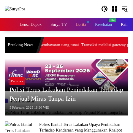
Skip
to
content
Home
Lensa Depok
Surya TV
Berita
Kesehatan
Krimin
p, tidak menerima pembayaran uang tunai. Transaksi melalui gateway payme
Breaking News
Peristiwa
Polisi Terus Lakukan Penindakan Terhadap
Penjual Miras Tanpa Izin
Penindakan
5 February, 2025 18:30 WIB
Polres Bantul Terus Lakukan Upaya Penindakan
Terhadap Kendaraan yang Menggunakan Knalpot