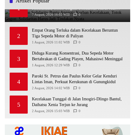
Artikel Popular
Ra’Nggagas Solidarity Bantu Anggota Korban
1
Kecelakaan, Totok Gogon: Solidaritas Harus Jadi
Tindakan Nyata
7 August, 2026 16:02 WIB
0
Empat Orang Terluka dalam Kecelakaan Beruntun
2
Tiga Sepeda Motor di Paliyan
1 August, 2026 11:02 WIB
0
Diduga Kurang Konsentrasi, Dua Sepeda Motor
3
Bertabrakan di Gading Playen, Mahasiswi Meninggal
1 August, 2026 12:29 WIB
0
Paroki St. Petrus dan Paulus Kelor Gelar Kenduri
4
Lintas Iman, Perkuat Kerukunan di Gunungkidul
2 August, 2026 14:02 WIB
0
Kecelakaan Tunggal di Jalan Imogiri-Dlingo Bantul,
5
Daihatsu Xenia Terjun ke Jurang
2 August, 2026 15:03 WIB
0