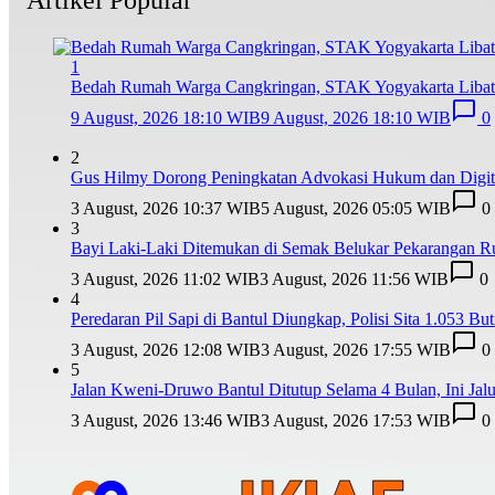
1
Bedah Rumah Warga Cangkringan, STAK Yogyakarta Libat
9 August, 2026 18:10 WIB
9 August, 2026 18:10 WIB
0
2
Gus Hilmy Dorong Peningkatan Advokasi Hukum dan Digita
3 August, 2026 10:37 WIB
5 August, 2026 05:05 WIB
0
3
Bayi Laki-Laki Ditemukan di Semak Belukar Pekarangan R
3 August, 2026 11:02 WIB
3 August, 2026 11:56 WIB
0
4
Peredaran Pil Sapi di Bantul Diungkap, Polisi Sita 1.053 But
3 August, 2026 12:08 WIB
3 August, 2026 17:55 WIB
0
5
Jalan Kweni-Druwo Bantul Ditutup Selama 4 Bulan, Ini Jalur
3 August, 2026 13:46 WIB
3 August, 2026 17:53 WIB
0