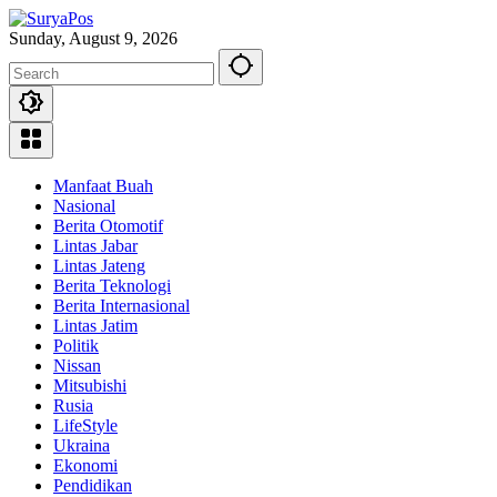
Skip
to
Sunday, August 9, 2026
content
Manfaat Buah
Nasional
Berita Otomotif
Lintas Jabar
Lintas Jateng
Berita Teknologi
Berita Internasional
Lintas Jatim
Politik
Nissan
Mitsubishi
Rusia
LifeStyle
Ukraina
Ekonomi
Pendidikan