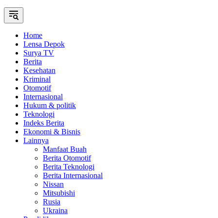
Home
Lensa Depok
Surya TV
Berita
Kesehatan
Kriminal
Otomotif
Internasional
Hukum & politik
Teknologi
Indeks Berita
Ekonomi & Bisnis
Lainnya
Manfaat Buah
Berita Otomotif
Berita Teknologi
Berita Internasional
Nissan
Mitsubishi
Rusia
Ukraina