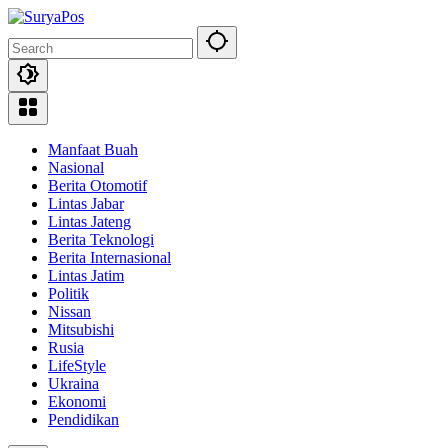
Skip
to
content
Manfaat Buah
Nasional
Berita Otomotif
Lintas Jabar
Lintas Jateng
Berita Teknologi
Berita Internasional
Lintas Jatim
Politik
Nissan
Mitsubishi
Rusia
LifeStyle
Ukraina
Ekonomi
Pendidikan