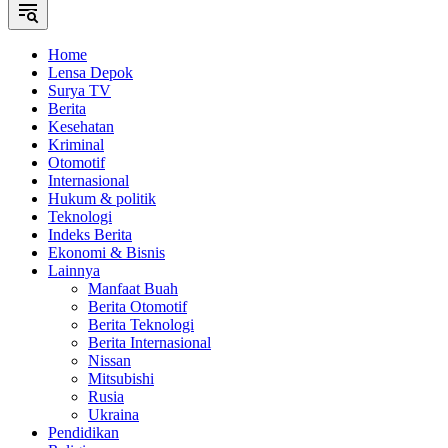
Home
Lensa Depok
Surya TV
Berita
Kesehatan
Kriminal
Otomotif
Internasional
Hukum & politik
Teknologi
Indeks Berita
Ekonomi & Bisnis
Lainnya
Manfaat Buah
Berita Otomotif
Berita Teknologi
Berita Internasional
Nissan
Mitsubishi
Rusia
Ukraina
Pendidikan