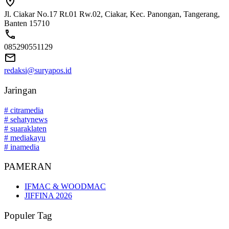
Jl. Ciakar No.17 Rt.01 Rw.02, Ciakar, Kec. Panongan, Tangerang,
Banten 15710
085290551129
redaksi@suryapos.id
Jaringan
# citramedia
# sehatynews
# suaraklaten
# mediakayu
# inamedia
PAMERAN
IFMAC & WOODMAC
JIFFINA 2026
Populer Tag