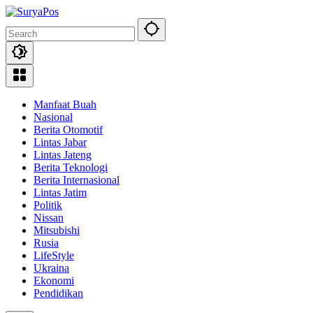
Skip
to
content
Manfaat Buah
Nasional
Berita Otomotif
Lintas Jabar
Lintas Jateng
Berita Teknologi
Berita Internasional
Lintas Jatim
Politik
Nissan
Mitsubishi
Rusia
LifeStyle
Ukraina
Ekonomi
Pendidikan