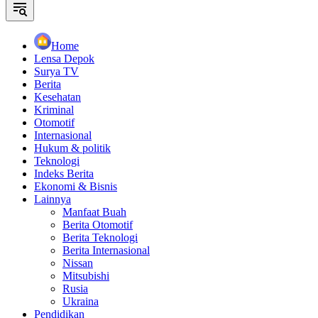
Home
Lensa Depok
Surya TV
Berita
Kesehatan
Kriminal
Otomotif
Internasional
Hukum & politik
Teknologi
Indeks Berita
Ekonomi & Bisnis
Lainnya
Manfaat Buah
Berita Otomotif
Berita Teknologi
Berita Internasional
Nissan
Mitsubishi
Rusia
Ukraina
Pendidikan