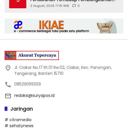
Media Digital
2 August, 2026 17:16 WIB
0
Jl. Ciakar No.17 Rt.01 Rw.02, Ciakar, Kec. Panongan,
Tangerang, Banten 15710
085290551129
redaksi@suryapos.id
Jaringan
# citramedia
# sehatynews