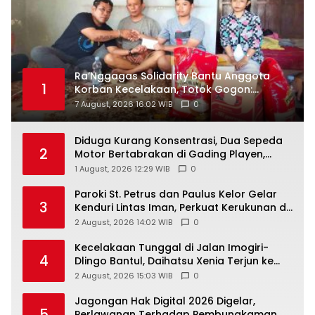
Ra’Nggagas Solidarity Bantu Anggota
1
Korban Kecelakaan, Totok Gogon:
Solidaritas Harus Jadi Tindakan Nyata
7 August, 2026 16:02 WIB
0
Diduga Kurang Konsentrasi, Dua Sepeda
2
Motor Bertabrakan di Gading Playen,
Mahasiswi Meninggal
1 August, 2026 12:29 WIB
0
Paroki St. Petrus dan Paulus Kelor Gelar
3
Kenduri Lintas Iman, Perkuat Kerukunan di
Gunungkidul
2 August, 2026 14:02 WIB
0
Kecelakaan Tunggal di Jalan Imogiri-
4
Dlingo Bantul, Daihatsu Xenia Terjun ke
Jurang
2 August, 2026 15:03 WIB
0
Jagongan Hak Digital 2026 Digelar,
5
Perlawanan Terhadap Pembungkaman