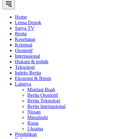
Home
Lensa Depok
Surya TV
Berita
Kesehatan
Kriminal
Otomotif
Internasional
Hukum & politik
Teknologi
Indeks Berita
Ekonomi & Bisnis
Lainnya
Manfaat Buah
Berita Otomotif
Berita Teknologi
Berita Internasional
Nissan
Mitsubishi
Rusia
Ukraina
Pendidikan