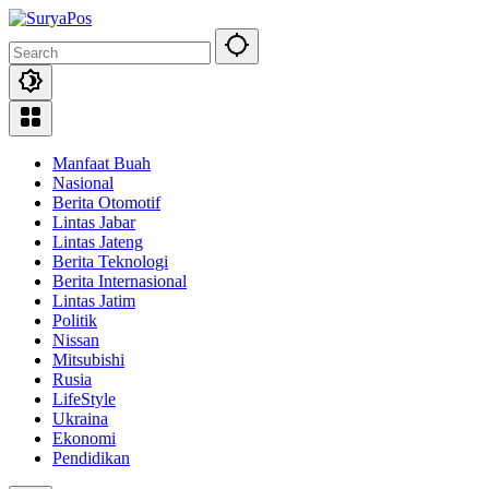
Skip
to
content
Manfaat Buah
Nasional
Berita Otomotif
Lintas Jabar
Lintas Jateng
Berita Teknologi
Berita Internasional
Lintas Jatim
Politik
Nissan
Mitsubishi
Rusia
LifeStyle
Ukraina
Ekonomi
Pendidikan