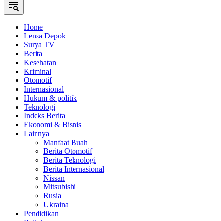
Home
Lensa Depok
Surya TV
Berita
Kesehatan
Kriminal
Otomotif
Internasional
Hukum & politik
Teknologi
Indeks Berita
Ekonomi & Bisnis
Lainnya
Manfaat Buah
Berita Otomotif
Berita Teknologi
Berita Internasional
Nissan
Mitsubishi
Rusia
Ukraina
Pendidikan