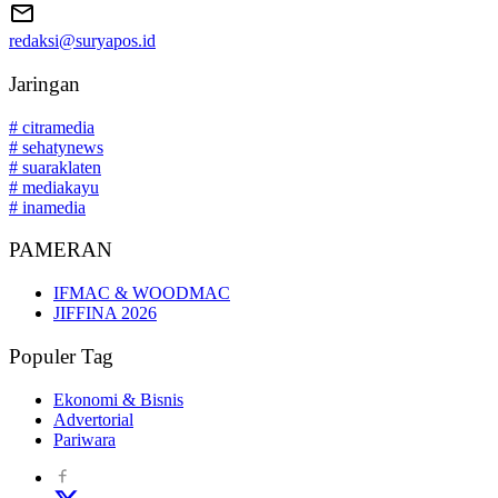
redaksi@suryapos.id
Jaringan
# citramedia
# sehatynews
# suaraklaten
# mediakayu
# inamedia
PAMERAN
IFMAC & WOODMAC
JIFFINA 2026
Populer Tag
Ekonomi & Bisnis
Advertorial
Pariwara