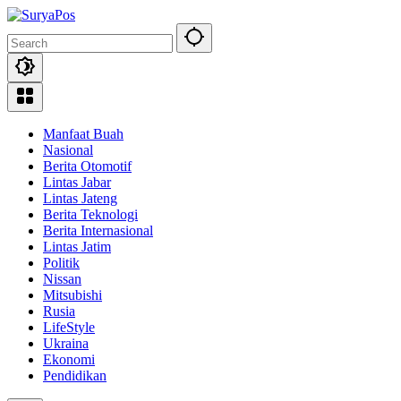
Skip
to
content
Manfaat Buah
Nasional
Berita Otomotif
Lintas Jabar
Lintas Jateng
Berita Teknologi
Berita Internasional
Lintas Jatim
Politik
Nissan
Mitsubishi
Rusia
LifeStyle
Ukraina
Ekonomi
Pendidikan