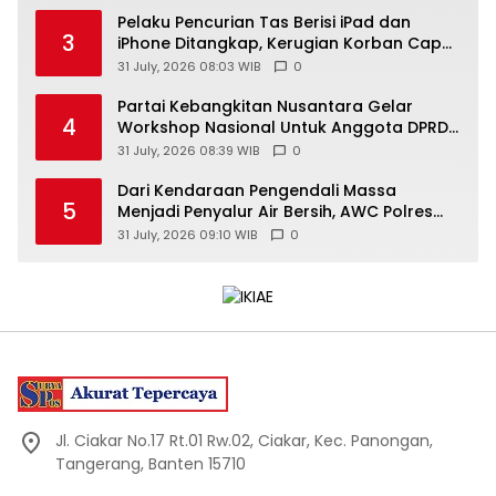
Pelaku Pencurian Tas Berisi iPad dan
3
iPhone Ditangkap, Kerugian Korban Capai
Rp25 Juta
31 July, 2026 08:03 WIB
0
Partai Kebangkitan Nusantara Gelar
4
Workshop Nasional Untuk Anggota DPRD
Kabupaten/Kota di Yogyakarta
31 July, 2026 08:39 WIB
0
Dari Kendaraan Pengendali Massa
5
Menjadi Penyalur Air Bersih, AWC Polres
Gunungkidul Bantu Warga Kekeringan
31 July, 2026 09:10 WIB
0
Jl. Ciakar No.17 Rt.01 Rw.02, Ciakar, Kec. Panongan,
Tangerang, Banten 15710