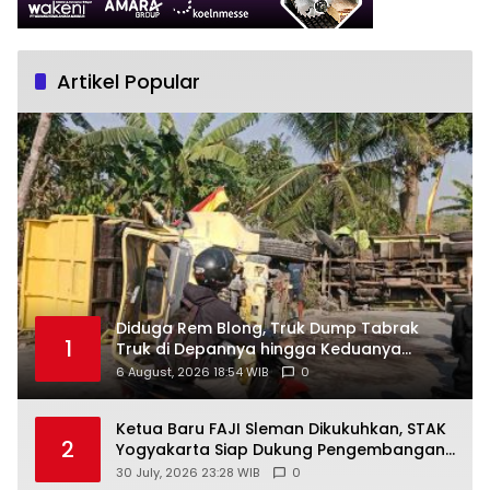
Artikel Popular
Diduga Rem Blong, Truk Dump Tabrak
1
Truk di Depannya hingga Keduanya
Terguling di Patuk
6 August, 2026 18:54 WIB
0
Ketua Baru FAJI Sleman Dikukuhkan, STAK
2
Yogyakarta Siap Dukung Pengembangan
Arung Jeram DIY
30 July, 2026 23:28 WIB
0