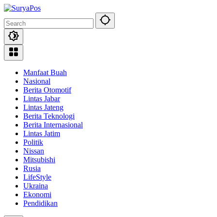
Skip
to
content
Manfaat Buah
Nasional
Berita Otomotif
Lintas Jabar
Lintas Jateng
Berita Teknologi
Berita Internasional
Lintas Jatim
Politik
Nissan
Mitsubishi
Rusia
LifeStyle
Ukraina
Ekonomi
Pendidikan