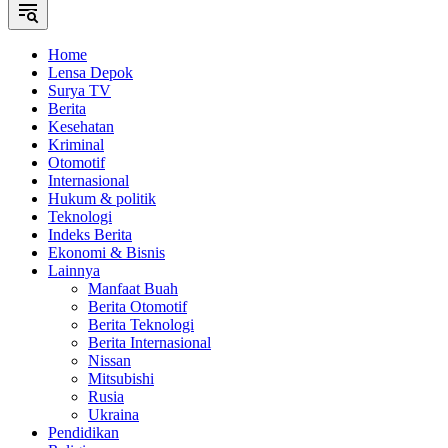
Home
Lensa Depok
Surya TV
Berita
Kesehatan
Kriminal
Otomotif
Internasional
Hukum & politik
Teknologi
Indeks Berita
Ekonomi & Bisnis
Lainnya
Manfaat Buah
Berita Otomotif
Berita Teknologi
Berita Internasional
Nissan
Mitsubishi
Rusia
Ukraina
Pendidikan