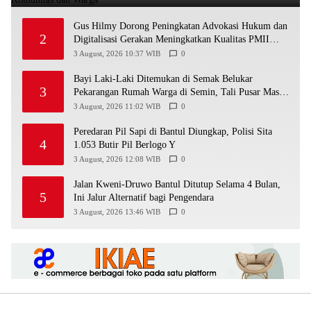
Gus Hilmy Dorong Peningkatan Advokasi Hukum dan
2
Digitalisasi Gerakan Meningkatkan Kualitas PMII
DIY
3 August, 2026 10:37 WIB
0
Bayi Laki-Laki Ditemukan di Semak Belukar
3
Pekarangan Rumah Warga di Semin, Tali Pusar Masih
Menempel
3 August, 2026 11:02 WIB
0
Peredaran Pil Sapi di Bantul Diungkap, Polisi Sita
4
1.053 Butir Pil Berlogo Y
3 August, 2026 12:08 WIB
0
Jalan Kweni-Druwo Bantul Ditutup Selama 4 Bulan,
5
Ini Jalur Alternatif bagi Pengendara
3 August, 2026 13:46 WIB
0