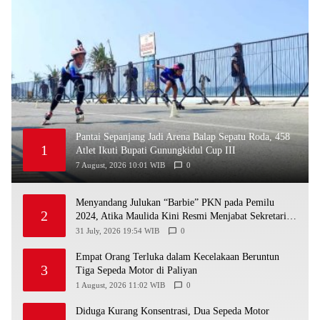
Pantai Sepanjang Jadi Arena Balap Sepatu Roda, 458
1
Atlet Ikuti Bupati Gunungkidul Cup III
7 August, 2026 10:01 WIB
0
Menyandang Julukan “Barbie” PKN pada Pemilu
2
2024, Atika Maulida Kini Resmi Menjabat Sekretaris
PIMDA PKN DIY
31 July, 2026 19:54 WIB
0
Empat Orang Terluka dalam Kecelakaan Beruntun
3
Tiga Sepeda Motor di Paliyan
1 August, 2026 11:02 WIB
0
Diduga Kurang Konsentrasi, Dua Sepeda Motor