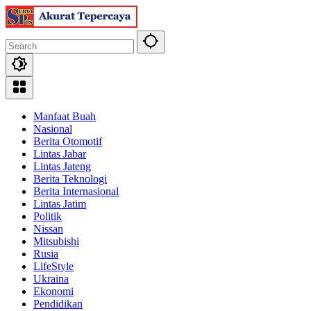
Skip
to
content
Manfaat Buah
Nasional
Berita Otomotif
Lintas Jabar
Lintas Jateng
Berita Teknologi
Berita Internasional
Lintas Jatim
Politik
Nissan
Mitsubishi
Rusia
LifeStyle
Ukraina
Ekonomi
Pendidikan