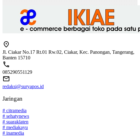
Jl. Ciakar No.17 Rt.01 Rw.02, Ciakar, Kec. Panongan, Tangerang,
Banten 15710
085290551129
redaksi@suryapos.id
Jaringan
# citramedia
# sehatynews
# suaraklaten
# mediakayu
# inamedia