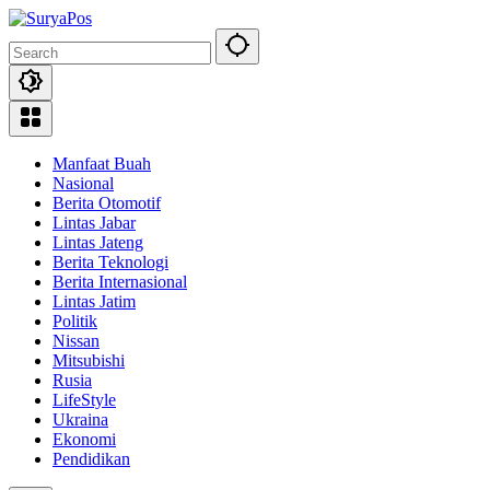
Skip
to
content
Manfaat Buah
Nasional
Berita Otomotif
Lintas Jabar
Lintas Jateng
Berita Teknologi
Berita Internasional
Lintas Jatim
Politik
Nissan
Mitsubishi
Rusia
LifeStyle
Ukraina
Ekonomi
Pendidikan