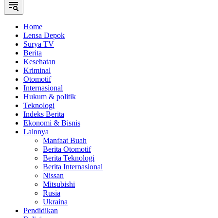
Home
Lensa Depok
Surya TV
Berita
Kesehatan
Kriminal
Otomotif
Internasional
Hukum & politik
Teknologi
Indeks Berita
Ekonomi & Bisnis
Lainnya
Manfaat Buah
Berita Otomotif
Berita Teknologi
Berita Internasional
Nissan
Mitsubishi
Rusia
Ukraina
Pendidikan