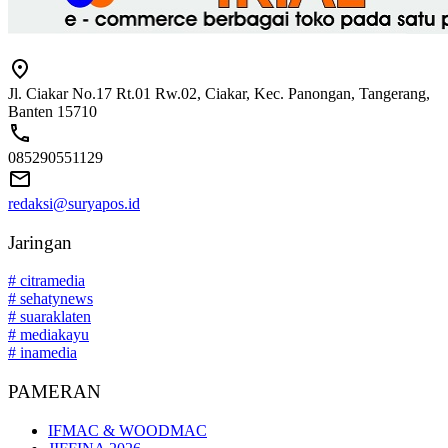
Jl. Ciakar No.17 Rt.01 Rw.02, Ciakar, Kec. Panongan, Tangerang,
Banten 15710
085290551129
redaksi@suryapos.id
Jaringan
# citramedia
# sehatynews
# suaraklaten
# mediakayu
# inamedia
PAMERAN
IFMAC & WOODMAC