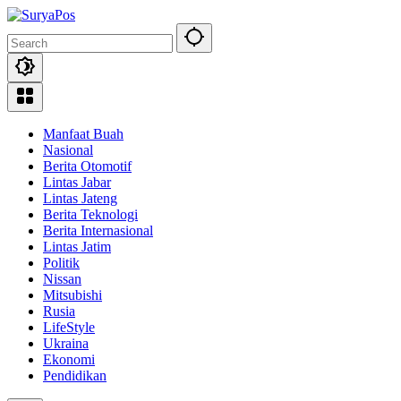
Skip
to
content
Manfaat Buah
Nasional
Berita Otomotif
Lintas Jabar
Lintas Jateng
Berita Teknologi
Berita Internasional
Lintas Jatim
Politik
Nissan
Mitsubishi
Rusia
LifeStyle
Ukraina
Ekonomi
Pendidikan