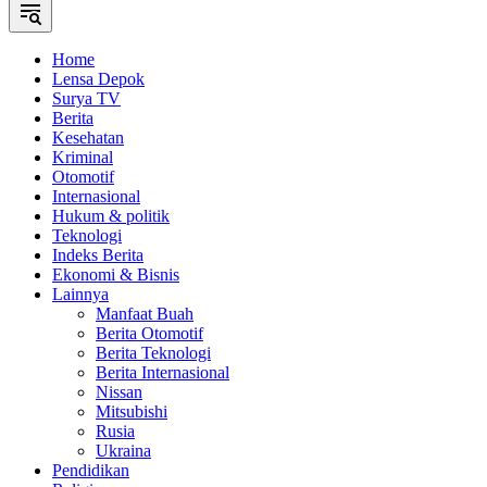
Home
Lensa Depok
Surya TV
Berita
Kesehatan
Kriminal
Otomotif
Internasional
Hukum & politik
Teknologi
Indeks Berita
Ekonomi & Bisnis
Lainnya
Manfaat Buah
Berita Otomotif
Berita Teknologi
Berita Internasional
Nissan
Mitsubishi
Rusia
Ukraina
Pendidikan